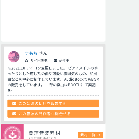
すもち
さん
サイト準拠
受付中
※2021.10 アイコン変更しました。 ピアノメインのゆ
ったりとした癒し系の曲や可愛い雰囲気のもの、和風
曲などを中心に制作しています。 AudiostockでもBGM
の販売をしています。 一部の楽曲はBOOTHにて楽譜
を…
この音源の使用を報告する
この音源の制作者へ問合せる
関連音楽素材
素材一覧
RELATIVE MATERIAL