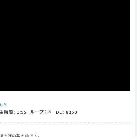
もち
ループ
：
生時間
：
1:55
DL
：
8250
ほのぼの系の曲です。