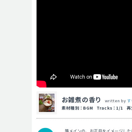
お雑煮の香り
written by
す
素材種別
：
BGM
Tracks
：
1/1
再
箏メインの、お正月をイメージした