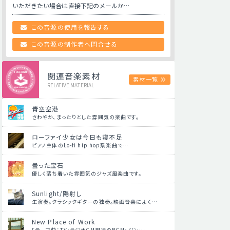
いただきたい場合は直接下記のメールか…
この音源の使用を報告する
この音源の制作者へ問合せる
関連音楽素材
素材一覧
RELATIVE MATERIAL
青空空港
さわやか、まったりとした雰囲気の楽曲です。
ローファイ少女は今日も寝不足
ピアノ主体のLo-fi hip hop系楽曲で…
曇った宝石
優しく落ち着いた雰囲気のジャズ風楽曲です。
Sunlight/陽射し
生演奏。クラシックギターの独奏。映画音楽によく…
New Place of Work
「テーマ曲：TV・ラジオCM用途のBGM・ジン…