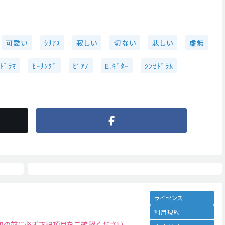
可愛い
ｼﾘｱｽ
寂しい
切ない
悲しい
虚無
ﾄﾞﾗﾏ
ﾋｰﾘﾝｸﾞ
ﾋﾟｱﾉ
E.ｷﾞﾀｰ
ｼﾝｾﾄﾞﾗﾑ
ライセンス
利用規約
用の前に必ず下記項目をご確認ください。