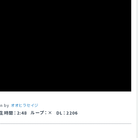
en by
オオヒラセイジ
ループ
：
生時間
：
2:48
DL
：
2206