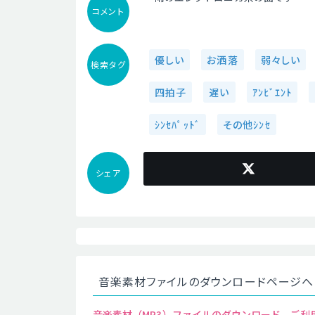
コメント
優しい
お洒落
弱々しい
検索タグ
四拍子
遅い
ｱﾝﾋﾞｴﾝﾄ
ｼﾝｾﾊﾟｯﾄﾞ
その他ｼﾝｾ
シェア
音楽素材ファイルのダウンロードページへ
音楽素材（MP3）ファイルのダウンロード、ご利