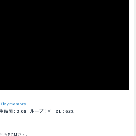
y
Tinymemory
ループ
：
生時間
：
2:08
DL
：
632
じのBGMです。