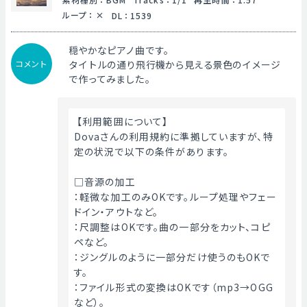
ループ
：
DL
：
1539
穏やかなピアノ曲です。
コメント
タイトルの通り飛行機から見える景色のイメージ
で作ってみました。
 【利用範囲について】
Dovaさんの利用規約に準拠していますが、特
定の状況で以下の条件があります。
□音源の加工
：軽微な加工のみOKです。ループ処理やフェー
ドイン・アウトなど。
：尺調整はOKです。曲の一部分をカット、コピ
ペなど。
：ジングルのように一部分だけ使うのもOKで
す。
：ファイル形式の変換はOKです（mp3→OGG
など）。