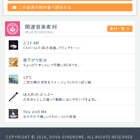
この音源の制作者へ問合せる
関連音楽素材
素材一覧
RELATIVE MATERIAL
2:23 AM
Chill・Lo-Fi系の楽曲。クランチトーン…
昼下がり気分
ちょっぴりオシャレで可愛いBGMです。 …
10℃
二月の朝の空気をイメージしたchillっぽい曲…
ほんわかぷっぷー
のほほんとした曲って動画に合いやすいですよね。…
You and Me
おだやかで優しいChill / Lo-fi系楽…
COPYRIGHT © 2026, DOVA-SYNDROME. ALL RIGHTS RESERVED.