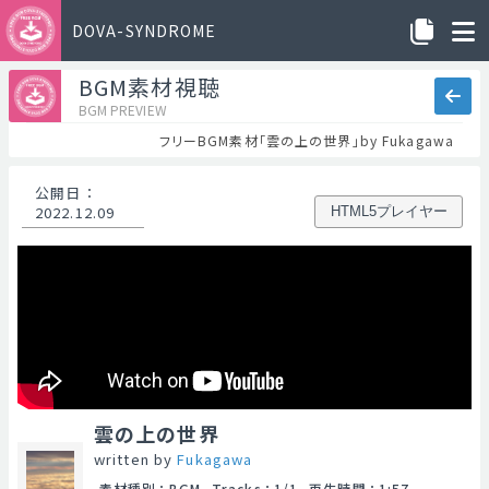
DOVA-SYNDROME
BGM素材視聴
BGM PREVIEW
フリーBGM素材「雲の上の世界」by Fukagawa
公開日
：
2022.12.09
HTML5プレイヤー
雲の上の世界
written by
Fukagawa
素材種別
：
BGM
Tracks
：
1/1
再生時間
：
1:57