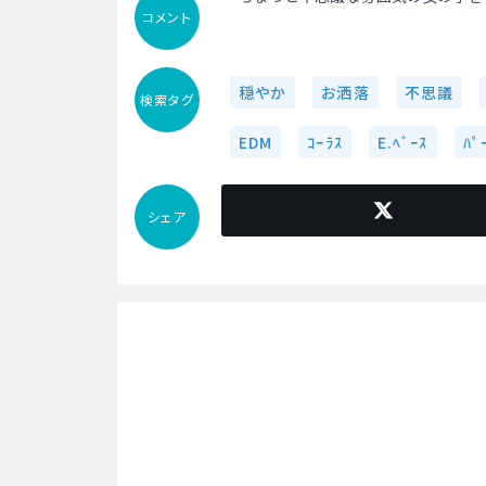
コメント
穏やか
お洒落
不思議
検索タグ
EDM
ｺｰﾗｽ
E.ﾍﾞｰｽ
ﾊﾟ
シェア