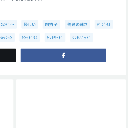
ｺﾒﾃﾞｨｰ
怪しい
四拍子
普通の速さ
ﾃﾞｼﾞﾀﾙ
ｰｶｯｼｮﾝ
ｼﾝｾﾄﾞﾗﾑ
ｼﾝｾﾘｰﾄﾞ
ｼﾝｾﾊﾟｯﾄﾞ