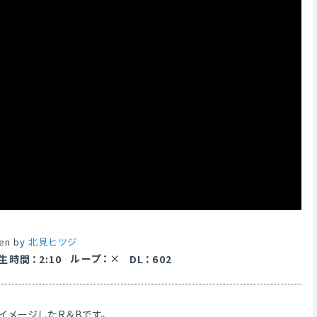
ten by
北見ヒツジ
ループ
：
生時間
：
2:10
DL
：
602
イメージしたR＆Bです。