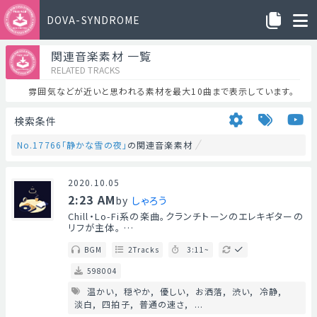
DOVA-SYNDROME
関連音楽素材 一覧
RELATED TRACKS
雰囲気などが近いと思われる素材を最大10曲まで表示しています。
検索条件
No.17766「静かな雪の夜」
の関連音楽素材
2020.10.05
2:23 AM
by
しゃろう
Chill・Lo-Fi系の楽曲。クランチトーンのエレキギターの
リフが主体。 …
BGM
2Tracks
3:11~
598004
温かい
穏やか
優しい
お洒落
渋い
冷静
淡白
四拍子
普通の速さ
...