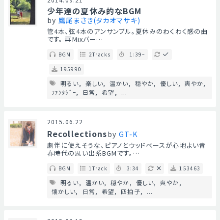
少年達の夏休み的なBGM
by
鷹尾まさき(タカオマサキ)
管4本、弦4本のアンサンブル。夏休みのわくわく感の曲
です。 再Mixバー…
BGM
2Tracks
1:39~
195990
明るい
楽しい
温かい
穏やか
優しい
爽やか
ﾌｧﾝﾀｼﾞｰ
日常
希望
...
2015.06.22
Recollections
by
GT-K
劇伴に使えそうな、ピアノとウッドベースが心地よい青
春時代の思い出系BGMです。…
BGM
1Track
3:34
153463
明るい
温かい
穏やか
優しい
爽やか
懐かしい
日常
希望
四拍子
...