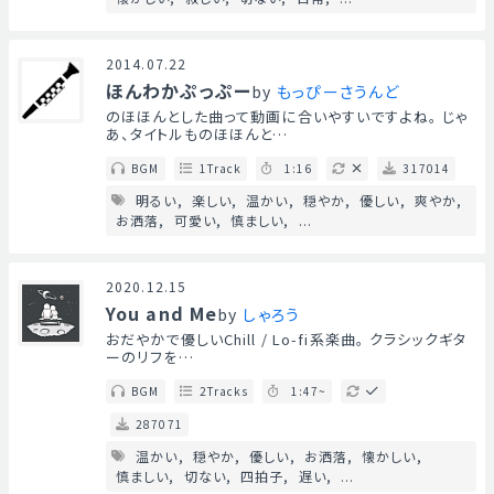
2014.07.22
ほんわかぷっぷー
by
もっぴーさうんど
のほほんとした曲って動画に合いやすいですよね。 じゃ
あ、タイトルものほほんと…
BGM
1Track
1:16
317014
明るい
楽しい
温かい
穏やか
優しい
爽やか
お洒落
可愛い
慎ましい
...
2020.12.15
You and Me
by
しゃろう
おだやかで優しいChill / Lo-fi系楽曲。 クラシックギタ
ーのリフを…
BGM
2Tracks
1:47~
287071
温かい
穏やか
優しい
お洒落
懐かしい
慎ましい
切ない
四拍子
遅い
...