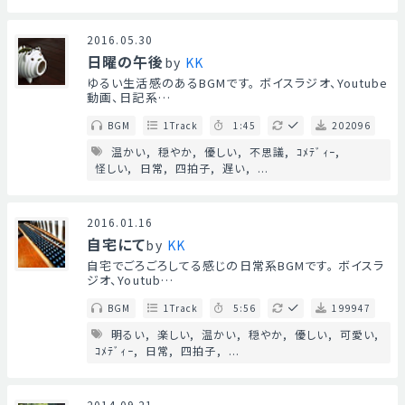
2016.05.30
日曜の午後
by
KK
ゆるい生活感のあるBGMです。 ボイスラジオ、Youtube
動画、日記系…
BGM
1Track
1:45
202096
温かい
穏やか
優しい
不思議
ｺﾒﾃﾞｨｰ
怪しい
日常
四拍子
遅い
...
2016.01.16
自宅にて
by
KK
自宅でごろごろしてる感じの日常系BGMです。 ボイスラ
ジオ、Youtub…
BGM
1Track
5:56
199947
明るい
楽しい
温かい
穏やか
優しい
可愛い
ｺﾒﾃﾞｨｰ
日常
四拍子
...
2014.09.21