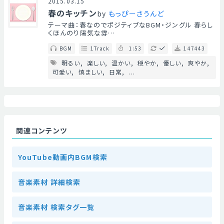
2015.03.15
春のキッチン
by
もっぴーさうんど
テーマ曲：春なのでポジティブなBGM・ジングル 春らし
くほんのり陽気な雰…
BGM
1Track
1:53
147443
明るい
楽しい
温かい
穏やか
優しい
爽やか
可愛い
慎ましい
日常
...
関連コンテンツ
YouTube動画内BGM検索
音楽素材 詳細検索
音楽素材 検索タグ一覧