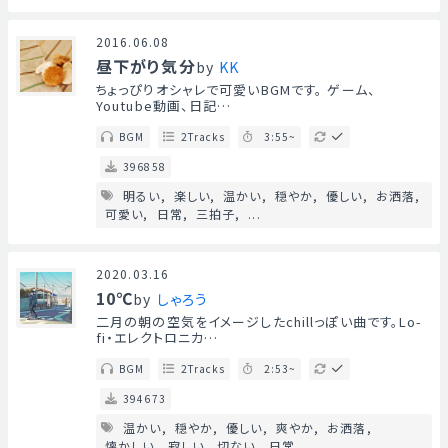
2016.06.08
昼下がり気分
by
KK
ちょっぴりオシャレで可愛いBGMです。 ゲーム、
Youtube動画、日記…
BGM
2Tracks
3:55~
396858
明るい
楽しい
温かい
穏やか
優しい
お洒落
可愛い
日常
三拍子
...
2020.03.16
10℃
by
しゃろう
二月の朝の空気をイメージしたchillっぽい曲です。Lo-
fi・エレクトロニカ…
BGM
2Tracks
2:53~
394673
温かい
穏やか
優しい
爽やか
お洒落
懐かしい
寂しい
切ない
日常
...