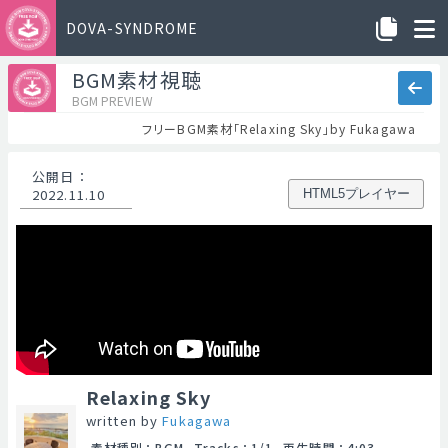
DOVA-SYNDROME
BGM素材視聴
BGM PREVIEW
フリーBGM素材「Relaxing Sky」by Fukagawa
公開日
：
2022.11.10
HTML5プレイヤー
Relaxing Sky
written by
Fukagawa
素材種別
：
BGM
Tracks
：
1/1
再生時間
：
4:03