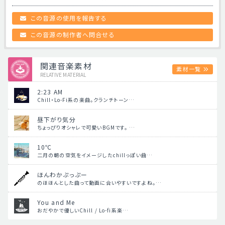
この音源の使用を報告する
この音源の制作者へ問合せる
関連音楽素材
素材一覧
RELATIVE MATERIAL
2:23 AM
Chill・Lo-Fi系の楽曲。クランチトーン…
昼下がり気分
ちょっぴりオシャレで可愛いBGMです。 …
10℃
二月の朝の空気をイメージしたchillっぽい曲…
ほんわかぷっぷー
のほほんとした曲って動画に合いやすいですよね。…
You and Me
おだやかで優しいChill / Lo-fi系楽…