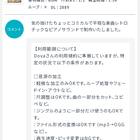
ループ
：
DL
：
2889
気の抜けたちょっとコミカルで平穏な楽曲レトロ
コメント
チックなピアノサウンドで制作いたしました。
 【利用範囲について】
Dovaさんの利用規約に準拠していますが、特
定の状況で以下の条件があります。
□音源の加工
：軽微な加工のみOKです。ループ処理やフェー
ドイン・アウトなど。
：尺調整はOKです。曲の一部分をカット、コピ
ペなど。
：ジングルのように一部分だけ使うのもOKで
す。
：ファイル形式の変換はOKです（mp3→OGG
など）。
：再生速度・ピッチ変更はNGです。