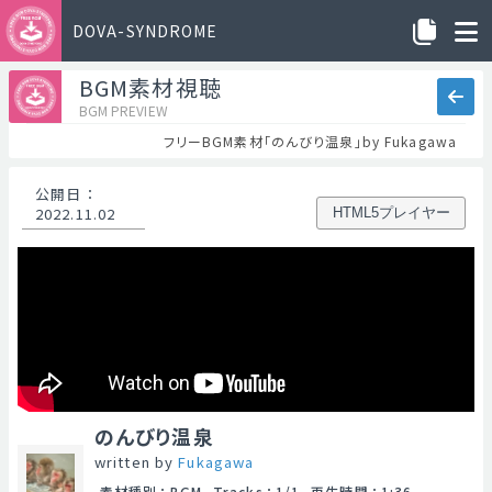
DOVA-SYNDROME
BGM素材視聴
BGM PREVIEW
フリーBGM素材「のんびり温泉」by Fukagawa
公開日
：
2022.11.02
HTML5プレイヤー
のんびり温泉
written by
Fukagawa
素材種別
：
BGM
Tracks
：
1/1
再生時間
：
1:36