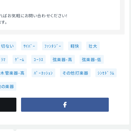
ればお気軽にお問い合わせください！
す。 
切ない
ｻｲﾊﾞｰ
ﾌｧﾝﾀｼﾞｰ
軽快
壮大
ﾞﾗﾏ
ｹﾞｰﾑ
ｺｰﾗｽ
弦楽器-高
弦楽器-低
木管楽器-高
ﾊﾟｰｶｯｼｮﾝ
その他打楽器
ｼﾝｾﾄﾞﾗﾑ
他の楽器