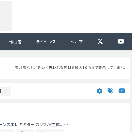
作曲者
ライセンス
ヘルプ
雰囲気などが近いと思われる素材を最大10曲まで表示しています。
材
チトーンのエレキギターのリフが主体。 …