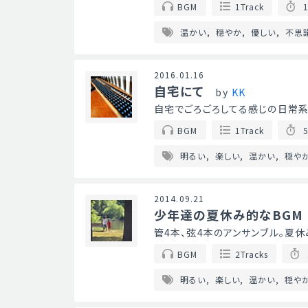
BGM
1Track
1
温かい
穏やか
優しい
不思
2016.01.16
自宅にて
by
KK
自宅でごろごろしてる感じの日常系BG
BGM
1Track
5
明るい
楽しい
温かい
穏や
2014.09.21
少年達の夏休み的なBGM
管4本、弦4本のアンサンブル。夏休
BGM
2Tracks
明るい
楽しい
温かい
穏や