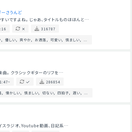
ぴーさうんど
すいですよね。 じゃあ、タイトルものほほんと…
:16
316787
か
優しい
爽やか
お洒落
可愛い
慎ましい
...
fi系楽曲。 クラシックギターのリフを…
1:47~
286854
落
懐かしい
慎ましい
切ない
四拍子
遅い
...
スラジオ、Youtube動画、日記系…