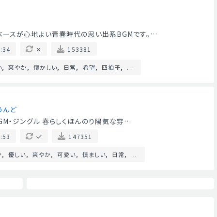
ベースが心地よい青春時代の思い出系BGMです。…
:34
153381
い
爽やか
懐かしい
日常
希望
四拍子
...
うんど
GM・ジングル 春らしくほんのり陽気な雰…
:53
147351
か
優しい
爽やか
可愛い
慎ましい
日常
...