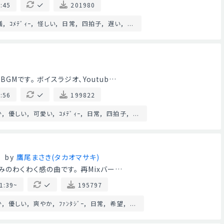
:45
201980
議
ｺﾒﾃﾞｨｰ
怪しい
日常
四拍子
遅い
...
Mです。 ボイスラジオ、Youtub…
:56
199822
か
優しい
可愛い
ｺﾒﾃﾞｨｰ
日常
四拍子
...
by
鷹尾まさき(タカオマサキ)
みのわくわく感の曲です。 再Mixバー…
1:39~
195797
か
優しい
爽やか
ﾌｧﾝﾀｼﾞｰ
日常
希望
...