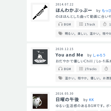
2014.07.22
ほんわかぷっぷー
by
もっ
のほほんとした曲って動画に合いや
BGM
1Track
1
明るい
楽しい
温かい
穏や
2020.12.15
You and Me
by
しゃろう
おだやかで優しいChill / Lo-
BGM
2Tracks
温かい
穏やか
優しい
お洒
2016.05.30
日曜の午後
by
KK
ゆるい生活感のあるBGMです。 ボイ