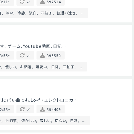
3:11~
597514
落
渋い
冷静
淡白
四拍子
普通の速さ
...
。 ゲーム、Youtube動画、日記…
3:55~
396550
か
優しい
お洒落
可愛い
日常
三拍子
...
lっぽい曲です。Lo-fi・エレクトロニカ…
2:53~
394409
か
お洒落
懐かしい
寂しい
切ない
日常
...