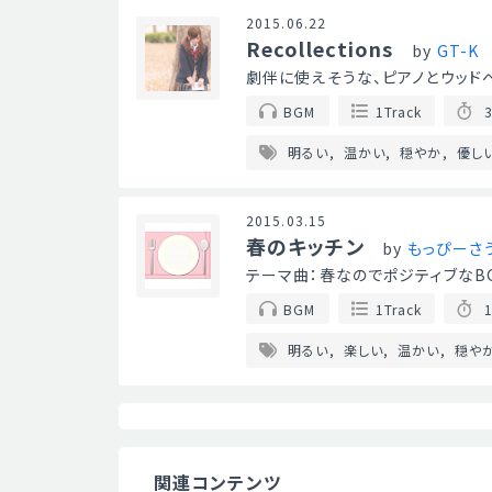
2015.06.22
Recollections
by
GT-K
劇伴に使えそうな、ピアノとウッド
BGM
1Track
3
明るい
温かい
穏やか
優し
2015.03.15
春のキッチン
by
もっぴーさ
テーマ曲：春なのでポジティブなB
BGM
1Track
1
明るい
楽しい
温かい
穏や
関連コンテンツ