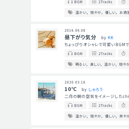
BGM
2Tracks
温かい
穏やか
優しい
お洒
2016.06.08
昼下がり気分
by
KK
ちょっぴりオシャレで可愛いBGMです
BGM
2Tracks
明るい
楽しい
温かい
穏や
2020.03.16
10℃
by
しゃろう
二月の朝の空気をイメージしたchil
BGM
2Tracks
温かい
穏やか
優しい
爽や