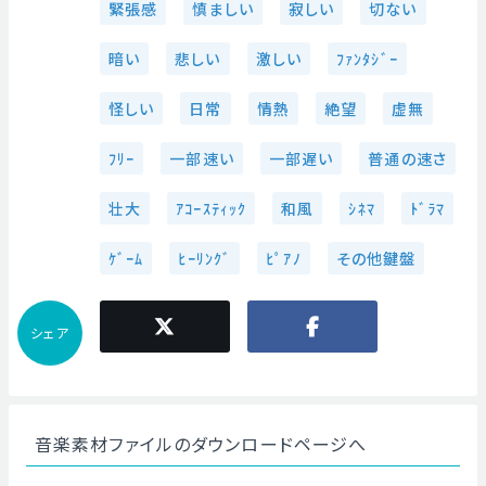
緊張感
慎ましい
寂しい
切ない
暗い
悲しい
激しい
ﾌｧﾝﾀｼﾞｰ
怪しい
日常
情熱
絶望
虚無
ﾌﾘｰ
一部速い
一部遅い
普通の速さ
壮大
ｱｺｰｽﾃｨｯｸ
和風
ｼﾈﾏ
ﾄﾞﾗﾏ
ｹﾞｰﾑ
ﾋｰﾘﾝｸﾞ
ﾋﾟｱﾉ
その他鍵盤
シェア
音楽素材ファイルのダウンロードページへ