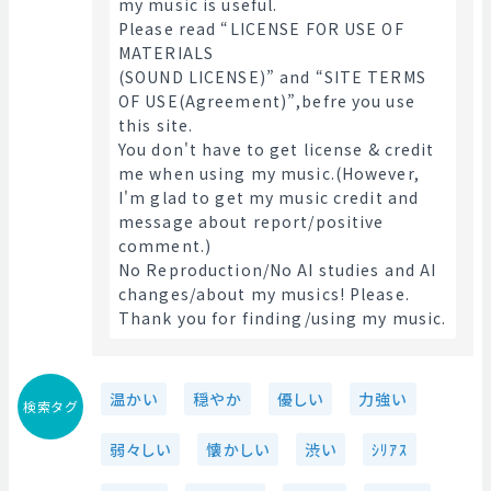
my music is useful.
Please read “LICENSE FOR USE OF 
MATERIALS
(SOUND LICENSE)” and “SITE TERMS 
OF USE(Agreement)”,befre you use 
this site.
You don't have to get license & credit 
me when using my music.(However, 
I'm glad to get my music credit and 
message about report/positive 
comment.)
No Reproduction/No AI studies and AI 
changes/about my musics! Please.
Thank you for finding/using my music. 
温かい
穏やか
優しい
力強い
検索タグ
弱々しい
懐かしい
渋い
ｼﾘｱｽ