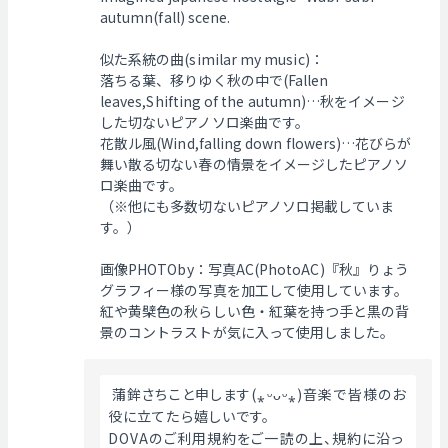
autumn(fall) scene.
似た系統の曲(similar my music)：
落ちる葉、移りゆく秋の中で(Fallen
leaves,Shifting of the autumn)…秋をイメージ
した切ないピアノソロ楽曲です。
花散ル風(Wind,falling down flowers)…花びらが
舞い散る切ない春の情景をイメージしたピアノソ
ロ楽曲です。
（※他にも多数切ないピアノソロ掲載していま
す。）
画像PHOTOby：写真AC(PhotoAC)『秋』りょう
グラフィー様の写真を加工して使用しています。
紅や黄檗色の秋らしい色・紅葉を持つ手と黒の背
景のコントラストが気に入って使用しました。
 蒲鉾さちこと申します(⁎ᵕᴗᵕ⁎)音楽で皆様のお
役に立てたら嬉しいです。
DOVAのご利用規約をご一読の上、規約に沿っ