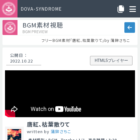
DOVA-SYNDROME
BGM素材視聴
BGM PREVIEW
フリーBGM素材「唐紅、枯葉散りて」by 蒲鉾さちこ
公開日
：
2022.10.22
HTML5プレイヤー
唐紅、枯葉散りて
written by
蒲鉾さちこ
素材種別
：
BGM
Tracks
：
1/1
再生時間
：
3:20