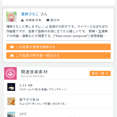
蒲鉾さちこ
さん
利用条件有
受付中
蒲鉾さちこと申します(⁎ᵕᴗᵕ⁎) 音楽が大好きです。マイペースなぼちぼち
作曲者ですが、音楽で皆様のお役に立てたら嬉しいです。 即興・生演奏
での作曲・演奏などが得意です。(*Raw music somposer*) 使用楽器…
この音源の使用を報告する
この音源の制作者へ問合せる
関連音楽素材
素材一覧
RELATIVE MATERIAL
2:23 AM
Chill・Lo-Fi系の楽曲。クランチトーン…
昼下がり気分
ちょっぴりオシャレで可愛いBGMです。 …
10℃