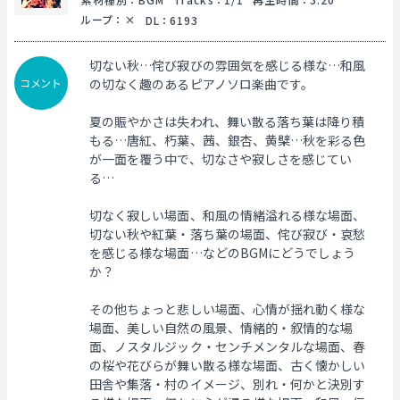
ループ
：
DL
：
6193
切ない秋…侘び寂びの雰囲気を感じる様な…和風
コメント
の切なく趣のあるピアノソロ楽曲です。
夏の賑やかさは失われ、舞い散る落ち葉は降り積
もる…唐紅、朽葉、茜、銀杏、黄檗…秋を彩る色
が一面を覆う中で、切なさや寂しさを感じてい
る…
切なく寂しい場面、和風の情緒溢れる様な場面、
切ない秋や紅葉・落ち葉の場面、侘び寂び・哀愁
を感じる様な場面…などのBGMにどうでしょう
か？
その他ちょっと悲しい場面、心情が揺れ動く様な
場面、美しい自然の風景、情緒的・叙情的な場
面、ノスタルジック・センチメンタルな場面、春
の桜や花びらが舞い散る様な場面、古く懐かしい
田舎や集落・村のイメージ、別れ・何かと決別す