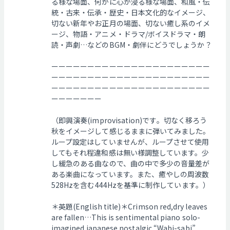
る様な場面、何かに心が浸る様な場面、和風・伝
統・古来・伝承・歴史・日本文化的なイメージ、
切ない新年やお正月の場面、切ない癒し系のイメ
ージ、物語・アニメ・ドラマ/ボイスドラマ・朗
読・声劇…などのBGM・劇伴にどうでしょうか？
ーーーーーーーーーーーーーーーーーーーーーー
ーーーーーーーーーーーーーーーーーーーーーー
ーーーーーーーーーーーーーーーーーーーーーー
ーーーーーーー
（即興演奏(improvisation)です。切なく移ろう
秋をイメージして感じるままに弾いてみました。
ループ設定はしていませんが、ループさせて使用
してもそれ程違和感は無い様調整しています。少
し緩急のある曲なので、曲の中で多少の音量差が
ある楽曲になっています。また、癒やしの周波数
528Hzを含む444Hzを基準に制作しています。）
＊英題(English title)＊Crimson red,dry leaves
are fallen…This is sentimental piano solo-
imagined japanese nostalgic “Wabi-sabi”