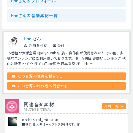
H★さんのプロフィール
H★さんの音楽素材一覧
H★
さん
利用条件有
受付中
TV番組や大手企業 様のyoutube広告に自作曲が使用されたり その他、多
様なコンテンツにご利用頂いております。 例 TV朝日 お願いランキング 秋
山と映画 やずや 様 YouTube広告 日本香堂 様 etc …
この音源の使用を報告する
この音源の制作者へ問合せる
関連音楽素材
素材一覧
RELATIVE MATERIAL
orchestral_mission
■補足 壮大系オーケストラBGMです。 作…