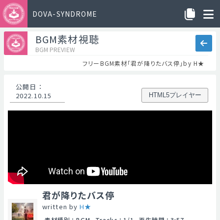
DOVA-SYNDROME
BGM素材視聴
BGM PREVIEW
フリーBGM素材「君が降りたバス停」by H★
公開日
：
2022.10.15
HTML5プレイヤー
君が降りたバス停
written by
H★
素材種別
：
BGM
Tracks
：
1/1
再生時間
：
3:57