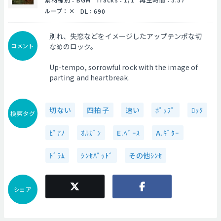
ループ
：
DL
：
690
別れ、失恋などをイメージしたアップテンポな切
コメント
なめのロック。
Up-tempo, sorrowful rock with the image of
parting and heartbreak.
切ない
四拍子
速い
ﾎﾟｯﾌﾟ
ﾛｯｸ
検索タグ
ﾋﾟｱﾉ
ｵﾙｶﾞﾝ
E.ﾍﾞｰｽ
A.ｷﾞﾀｰ
ﾄﾞﾗﾑ
ｼﾝｾﾊﾟｯﾄﾞ
その他ｼﾝｾ
シェア