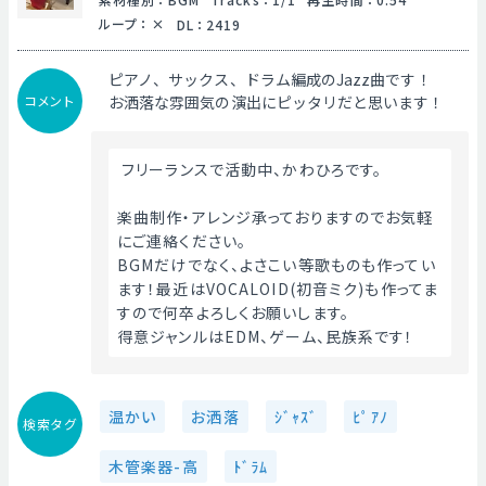
ループ
：
DL
：
2419
ピアノ、サックス、ドラム編成のJazz曲です！
コメント
お洒落な雰囲気の演出にピッタリだと思います！
 フリーランスで活動中、かわひろです。
楽曲制作・アレンジ承っておりますのでお気軽
にご連絡ください。
BGMだけでなく、よさこい等歌ものも作ってい
ます！最近はVOCALOID(初音ミク)も作ってま
すので何卒よろしくお願いします。
得意ジャンルはEDM、ゲーム、民族系です！ 
温かい
お洒落
ｼﾞｬｽﾞ
ﾋﾟｱﾉ
検索タグ
木管楽器-高
ﾄﾞﾗﾑ