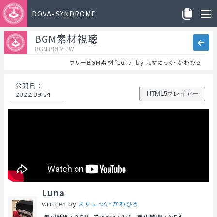
DOVA-SYNDROME
BGM素材視聴
BGM PREVIEW
フリーBGM素材「Luna」by えすにっく・かわひろ
公開日
：
2022.09.24
HTML5プレイヤー
Luna
written by
えすにっく・かわひろ
素材種別
：
BGM
Tracks
：
1/1
再生時間
：
0:54