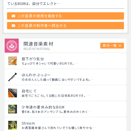
ているBGMは、自分でエレクト…
この音源の使用を報告する
この音源の制作者へ問合せる
関連音楽素材
素材一覧
RELATIVE MATERIAL
昼下がり気分
ちょっぴりオシャレで可愛いBGMです。 …
ほんわかぷっぷー
のほほんとした曲って動画に合いやすいですよね。…
自宅にて
自宅でごろごろしてる感じの日常系BGMです。 …
少年達の夏休み的なBGM
管4本、弦4本のアンサンブル。夏休みのわくわく…
Stream
お洒落雑貨屋さんで流れていそうな優しく爽やかな…