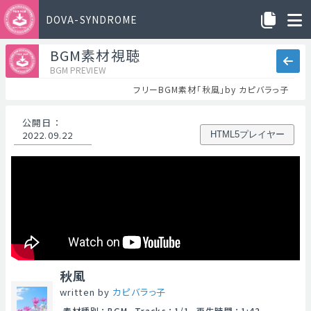
DOVA-SYNDROME
BGM素材視聴
BGM PREVIEW
フリーBGM素材「秋風」by カピバラっ子
公開日
：
2022.09.22
HTML5プレイヤー
秋風
written by
カピバラっ子
素材種別
：
BGM
Tracks
：
1/1
再生時間
：
1:42