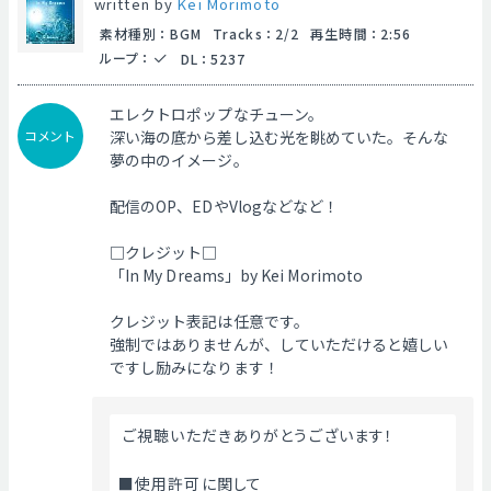
written by
Kei Morimoto
素材種別
：
BGM
Tracks
：
2/2
再生時間
：
2:56
ループ
：
DL
：
5237
エレクトロポップなチューン。
コメント
深い海の底から差し込む光を眺めていた。そんな
夢の中のイメージ。
配信のOP、EDやVlogなどなど！
□クレジット□
「In My Dreams」by Kei Morimoto
クレジット表記は任意です。
強制ではありませんが、していただけると嬉しい
ですし励みになります！
 ご視聴いただきありがとうございます！
■使用許可に関して