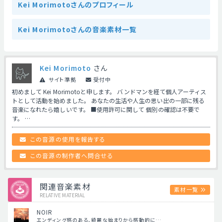
Kei Morimotoさんのプロフィール
Kei Morimotoさんの音楽素材一覧
Kei Morimoto
さん
サイト準拠
受付中
初めまして Kei Morimotoと申します。 バンドマンを経て個人アーティス
トとして活動を始めました。 あなたの生活や人生の思い出の一部に残る
音楽になれたら嬉しいです。 ■使用許可に関して 個別の確認は不要で
す。 …
この音源の使用を報告する
この音源の制作者へ問合せる
関連音楽素材
素材一覧
RELATIVE MATERIAL
NOIR
エンディング感のある、綺麗な始まりから感動的に…