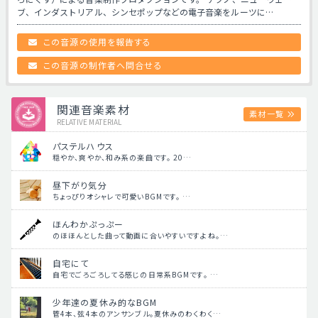
ブ、インダストリアル、シンセポップなどの電子音楽をルーツに…
この音源の使用を報告する
この音源の制作者へ問合せる
関連音楽素材
素材一覧
RELATIVE MATERIAL
パステルハウス
穏やか、爽やか、和み系の楽曲です。 20…
昼下がり気分
ちょっぴりオシャレで可愛いBGMです。 …
ほんわかぷっぷー
のほほんとした曲って動画に合いやすいですよね。…
自宅にて
自宅でごろごろしてる感じの日常系BGMです。 …
少年達の夏休み的なBGM
管4本、弦4本のアンサンブル。夏休みのわくわく…