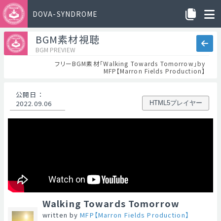
DOVA-SYNDROME
BGM素材視聴
BGM PREVIEW
フリーBGM素材「Walking Towards Tomorrow」by
MFP【Marron Fields Production】
公開日
：
2022.09.06
HTML5プレイヤー
Walking Towards Tomorrow
written by
MFP【Marron Fields Production】