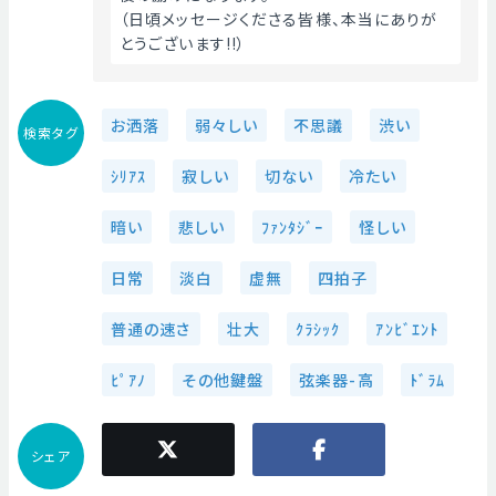
（日頃メッセージくださる皆様、本当にありが
とうございます!!）
お洒落
弱々しい
不思議
渋い
検索タグ
ｼﾘｱｽ
寂しい
切ない
冷たい
暗い
悲しい
ﾌｧﾝﾀｼﾞｰ
怪しい
日常
淡白
虚無
四拍子
普通の速さ
壮大
ｸﾗｼｯｸ
ｱﾝﾋﾞｴﾝﾄ
ﾋﾟｱﾉ
その他鍵盤
弦楽器-高
ﾄﾞﾗﾑ
シェア