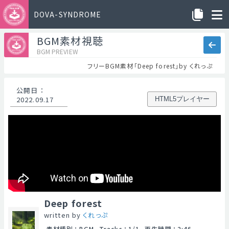
DOVA-SYNDROME
BGM素材視聴
BGM PREVIEW
フリーBGM素材「Deep forest」by くれっぷ
公開日
：
2022.09.17
HTML5プレイヤー
Deep forest
written by
くれっぷ
素材種別
：
BGM
Tracks
：
1/1
再生時間
：
2:46