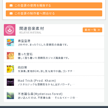
この音源の使用を報告する
この音源の制作者へ問合せる
関連音楽素材
素材一覧
RELATIVE MATERIAL
青空空港
さわやか、まったりとした雰囲気の楽曲です。
曇った宝石
優しく落ち着いた雰囲気のジャズ風楽曲です。
向日葵
生演奏。夏物BGM。涼し気な爽やか曲。ゴンチチ…
Mad Trick (Prod. Khaim)
ノスタルジックな雰囲気をかもし出すバラード。 …
不思議な森(Mysterious forest)
迷い込んだのは、不思議な森… そんなイメージの…