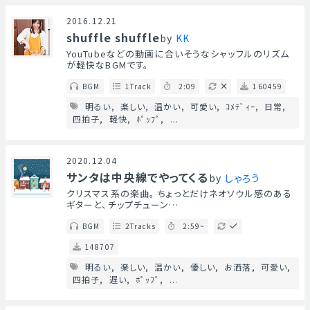
2016.12.21
shuffle shuffle
by
KK
YouTubeなどの動画に合いそうなシャッフルのリズム
が軽快なBGMです。
BGM
1Track
2:09
160459
明るい
楽しい
温かい
可愛い
ｺﾒﾃﾞｨｰ
日常
四拍子
軽快
ﾎﾟｯﾌﾟ
...
2020.12.04
サンタは中央線でやってくる
by
しゃろう
クリスマス系の楽曲。 ちょっとだけネオソウル感のある
ギターと、チップチューン…
BGM
2Tracks
2:59~
148707
明るい
楽しい
温かい
優しい
お洒落
可愛い
四拍子
遅い
ﾎﾟｯﾌﾟ
...