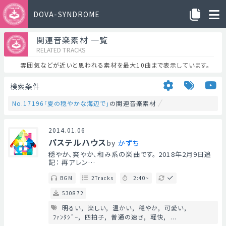
DOVA-SYNDROME
関連音楽素材 一覧
RELATED TRACKS
雰囲気などが近いと思われる素材を最大10曲まで表示しています。
検索条件
No.17196「夏の穏やかな海辺で」
の関連音楽素材
2014.01.06
パステルハウス
by
かずち
穏やか、爽やか、和み系の楽曲です。 2018年2月9日追
記： 再アレン…
BGM
2Tracks
2:40~
530872
明るい
楽しい
温かい
穏やか
可愛い
ﾌｧﾝﾀｼﾞｰ
四拍子
普通の速さ
軽快
...