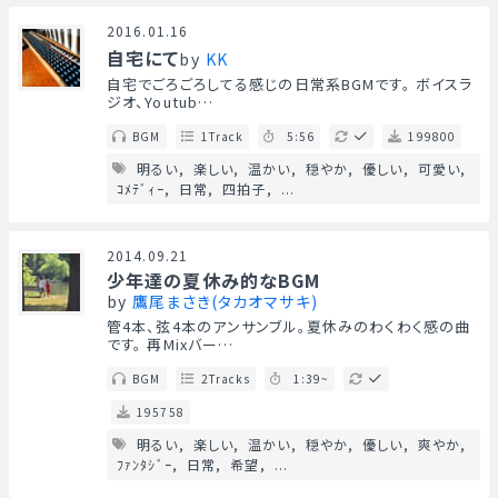
2016.01.16
自宅にて
by
KK
自宅でごろごろしてる感じの日常系BGMです。 ボイスラ
ジオ、Youtub…
BGM
1Track
5:56
199800
明るい
楽しい
温かい
穏やか
優しい
可愛い
ｺﾒﾃﾞｨｰ
日常
四拍子
...
2014.09.21
少年達の夏休み的なBGM
by
鷹尾まさき(タカオマサキ)
管4本、弦4本のアンサンブル。夏休みのわくわく感の曲
です。 再Mixバー…
BGM
2Tracks
1:39~
195758
明るい
楽しい
温かい
穏やか
優しい
爽やか
ﾌｧﾝﾀｼﾞｰ
日常
希望
...