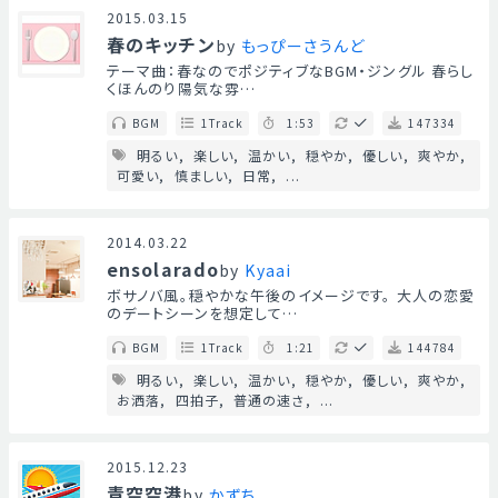
2015.03.15
春のキッチン
by
もっぴーさうんど
テーマ曲：春なのでポジティブなBGM・ジングル 春らし
くほんのり陽気な雰…
BGM
1Track
1:53
147334
明るい
楽しい
温かい
穏やか
優しい
爽やか
可愛い
慎ましい
日常
...
2014.03.22
ensolarado
by
Kyaai
ボサノバ風。穏やかな午後のイメージです。 大人の恋愛
のデートシーンを想定して…
BGM
1Track
1:21
144784
明るい
楽しい
温かい
穏やか
優しい
爽やか
お洒落
四拍子
普通の速さ
...
2015.12.23
青空空港
by
かずち