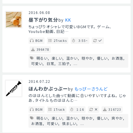
2016.06.08
昼下がり気分
by
KK
ちょっぴりオシャレで可愛いBGMです。 ゲーム、
Youtube動画、日記…
BGM
2Tracks
3:55~
396478
明るい
楽しい
温かい
穏やか
優しい
お洒落
可愛い
日常
三拍子
...
2014.07.22
ほんわかぷっぷー
by
もっぴーさうんど
のほほんとした曲って動画に合いやすいですよね。 じゃ
あ、タイトルものほほんと…
BGM
1Track
1:16
316723
明るい
楽しい
温かい
穏やか
優しい
爽やか
お洒落
可愛い
慎ましい
...