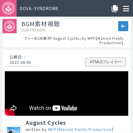
DOVA-SYNDROME
BGM素材視聴
BGM PREVIEW
フリーBGM素材「August Cycles」by MFP【Marron Fields
Production】
公開日
：
2022.08.05
HTML5プレイヤー
August Cycles
written by
MFP【Marron Fields Production】