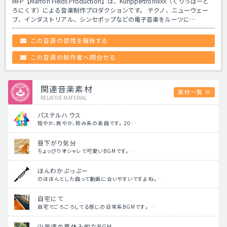
MFP【Marron Fields Production】は、Kurippertronixxx（くりっぱーと
ろにくす）による音楽制作プロダクションです。 テクノ、ニューウェー
ブ、インダストリアル、シンセポップなどの電子音楽をルーツに…
この音源の使用を報告する
この音源の制作者へ問合せる
関連音楽素材
素材一覧
RELATIVE MATERIAL
パステルハウス
穏やか、爽やか、和み系の楽曲です。 20…
昼下がり気分
ちょっぴりオシャレで可愛いBGMです。 …
ほんわかぷっぷー
のほほんとした曲って動画に合いやすいですよね。…
自宅にて
自宅でごろごろしてる感じの日常系BGMです。 …
少年達の夏休み的なBGM