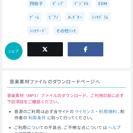
四拍子
ﾎﾟｯﾌﾟ
ﾃﾞｼﾞﾀﾙ
EDM
ｹﾞｰﾑ
ﾋﾟｱﾉ
A.ｷﾞﾀｰ
ｼﾝｾﾄﾞﾗﾑ
ｼﾝｾﾘｰﾄﾞ
その他ｼﾝｾ
シェア
音楽素材ファイルのダウンロードページへ
音楽素材（MP3）ファイルのダウンロード、ご利用の前に必ず
下記項目をご確認ください。
音源のご利用は必ず当サイトの
ライセンス
・
利用規約
、制
作者の
利用条件
に則って行ってください。
ご利用についての不具合、ご不明な点については
ヘルプ