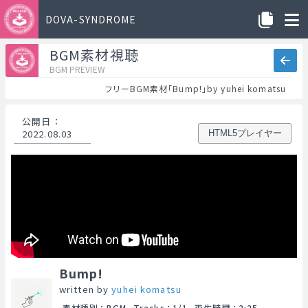
DOVA-SYNDROME
BGM素材視聴
BGM PREVIEW
フリーBGM素材「Bump!」by yuhei komatsu
公開日
：
2022.08.03
HTML5プレイヤー
Bump!
written by
yuhei komatsu
素材種別
：
BGM
Tracks
：
1/1
再生時間
：
2:25