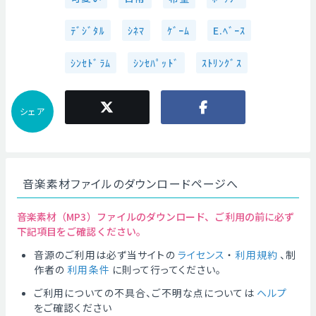
ﾃﾞｼﾞﾀﾙ
ｼﾈﾏ
ｹﾞｰﾑ
E.ﾍﾞｰｽ
ｼﾝｾﾄﾞﾗﾑ
ｼﾝｾﾊﾟｯﾄﾞ
ｽﾄﾘﾝｸﾞｽ
シェア
音楽素材ファイルのダウンロードページへ
音楽素材（MP3）ファイルのダウンロード、ご利用の前に必ず
下記項目をご確認ください。
音源のご利用は必ず当サイトの
ライセンス
・
利用規約
、制
作者の
利用条件
に則って行ってください。
ご利用についての不具合、ご不明な点については
ヘルプ
をご確認ください