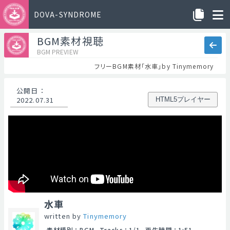
DOVA-SYNDROME
BGM素材視聴
BGM PREVIEW
フリーBGM素材「水車」by Tinymemory
公開日
：
2022.07.31
HTML5プレイヤー
水車
written by
Tinymemory
素材種別
：
BGM
Tracks
：
1/1
再生時間
：
1:51