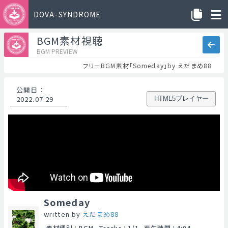
DOVA-SYNDROME
BGM素材視聴
BGM PREVIEW
フリーBGM素材「Someday」by えだまめ88
公開日
：
2022.07.29
HTML5プレイヤー
Someday
written by
えだまめ88
素材種別
：
BGM
Tracks
：
1/1
再生時間
：
4:04