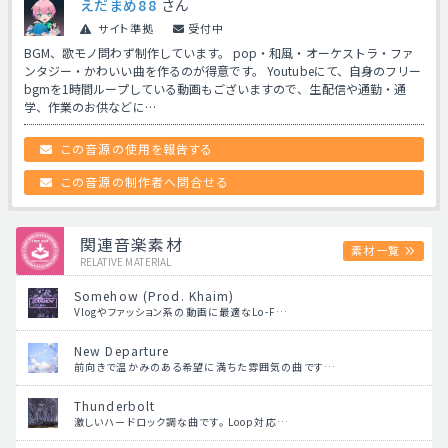
えだまめ88
さん
サイト準拠
受付中
BGM、歌モノ問わず制作しています。 pop・和風・オーケストラ・ファ
ンタジー・かわいい曲を作るのが得意です。 Youtubeにて、自身のフリー
bgmを1時間ループしている動画もございますので、生配信や通勤・通
学、作業のお供などに…
この音源の使用を報告する
この音源の制作者へ問合せる
関連音楽素材
素材一覧
RELATIVE MATERIAL
Somehow (Prod. Khaim)
Vlogやファッション系の動画に最適なLo-F…
New Departure
前向きで温かみのある希望に満ちた雰囲気の曲です…
Thunderbolt
激しいハードロック調な曲です。 Loop対応…