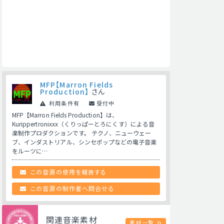
MFP【Marron Fields
Production】
さん
利用条件有
受付中
MFP【Marron Fields Production】は、
Kurippertronixxx（くりっぱーとろにくす）による音
楽制作プロダクションです。 テクノ、ニューウェー
ブ、インダストリアル、シンセポップなどの電子音楽
をルーツに…
この音源の使用を報告する
この音源の制作者へ問合せる
関連音楽素材
素材一覧