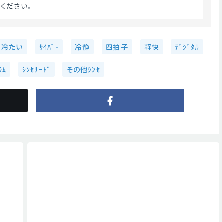
ください。 
冷たい
ｻｲﾊﾞｰ
冷静
四拍子
軽快
ﾃﾞｼﾞﾀﾙ
ﾗﾑ
ｼﾝｾﾘｰﾄﾞ
その他ｼﾝｾ