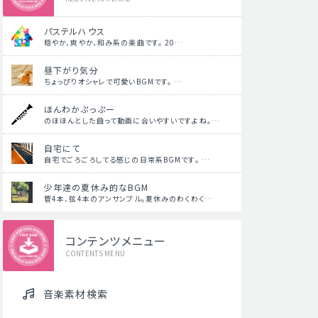
パステルハウス
穏やか、爽やか、和み系の楽曲です。 20…
昼下がり気分
ちょっぴりオシャレで可愛いBGMです。 …
ほんわかぷっぷー
のほほんとした曲って動画に合いやすいですよね。…
自宅にて
自宅でごろごろしてる感じの日常系BGMです。 …
少年達の夏休み的なBGM
管4本、弦4本のアンサンブル。夏休みのわくわく…
コンテンツメニュー
CONTENTS MENU
音楽素材検索