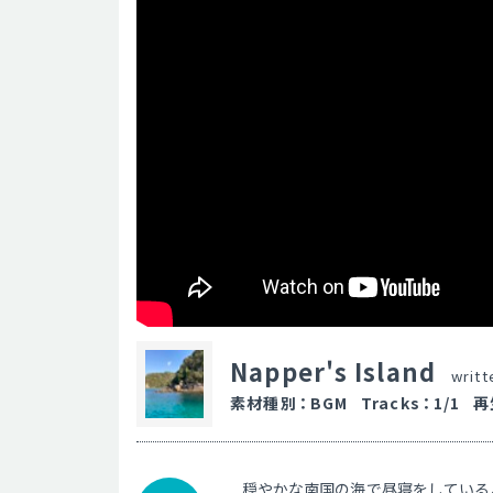
Napper's Island
writ
素材種別
：
BGM
Tracks
：
1/1
再
穏やかな南国の海で昼寝をしている