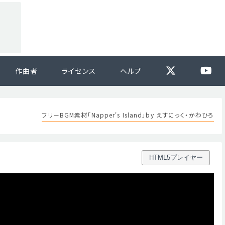
作曲者
ライセンス
ヘルプ
フリーBGM素材「Napper's Island」by えすにっく・かわひろ
HTML5プレイヤー