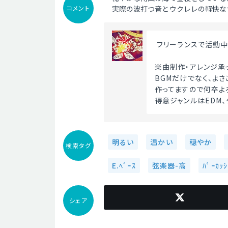
コメント
実際の波打つ音とウクレレの軽快な
 フリーランスで活動中
楽曲制作・アレンジ承
BGMだけでなく、よさ
作ってますので何卒よ
得意ジャンルはEDM、
明るい
温かい
穏やか
検索タグ
E.ﾍﾞｰｽ
弦楽器-高
ﾊﾟｰｶｯｼ
シェア