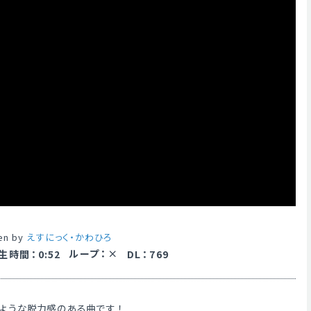
ten by
えすにっく・かわひろ
ループ
：
生時間
：
0:52
DL
：
769
ような脱力感のある曲です！