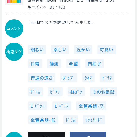
ループ
：
DL
：
763
DTMでスカを表現してみました。
コメント
明るい
楽しい
温かい
可愛い
検索タグ
日常
情熱
希望
四拍子
普通の速さ
ﾎﾟｯﾌﾟ
ｼﾈﾏ
ﾄﾞﾗﾏ
ｹﾞｰﾑ
ﾋﾟｱﾉ
ｵﾙｶﾞﾝ
その他鍵盤
E.ｷﾞﾀｰ
E.ﾍﾞｰｽ
金管楽器-高
金管楽器-低
ﾄﾞﾗﾑ
ｼﾝｾﾘｰﾄﾞ