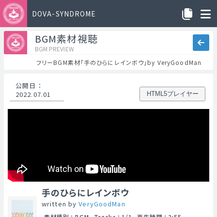
DOVA-SYNDROME
BGM素材視聴
BGM PREVIEW
フリーBGM素材「手のひらにレインボウ」by VeryGoodMan
公開日
：
2022.07.01
HTML5プレイヤー
手のひらにレインボウ
written by
VeryGoodMan
素材種別
：
BGM
Tracks
：
1/1
再生時間
：
2:55