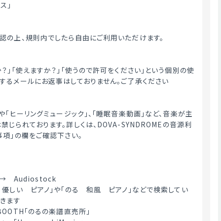
ス」
認の上、規則内でしたら自由にご利用いただけます。
か？」「使えますか？」「使うので許可をください」という個別の使
するメールにお返事はしておりません。ご了承ください
や「ヒーリングミュージック」、「睡眠音楽動画」など、音楽が主
じられております。詳しくは、DOVA-SYNDROMEの音源利
事項」の欄をご確認下さい。
→　Audiostock
　優しい　ピアノ」や「のる　和風　ピアノ」などで検索してい
てきます
OOTH「のるの楽譜直売所」