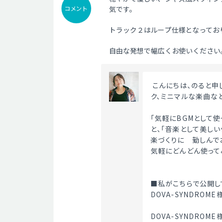
コメント
気です。
トラック２はループ仕様となってお
自由な発想で幅広くお使いください｡.
 こんにちは、のると申します。優しいピアノ曲を中心に、クラシカル、アコースティッ
ク、ミニマルな楽曲な
「気軽にBGMとして
と、「音楽として美し
楽づくりに　勤しんで
気軽にどんどん使って
■私がこちらで公開し
DOVA-SYNDRO
DOVA-SYNDROM