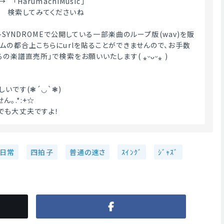
　「HarumachiMusic」
　検索してみてくださいね
A-SYNDROMEで公開している一部楽曲のループ版(wav)を販
テムの都合上こちらにurlを貼ることができませんので、お手数
の楽譜直売所」で検索をお願いいたします( ⁎ᵕᴗᵕ⁎ )
いです(❃´◡`❃)
｡.*:+☆
でも大丈夫ですよ！ 
日常
四拍子
普通の速さ
ｽｲﾝｸﾞ
ｼﾞｬｽﾞ