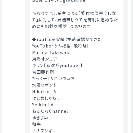
BGM：GT-K（@gtkcatlife）
※なりすまし業者による「著作権侵害申し立
て」に対して、異議申し立てを有利に進めるた
めにも記載を推奨しております
◆YouTube実績（視聴確認ができた
YouTuberのみ掲載、敬称略）
Marina Takewaki
東海オンエア
キリン【考察系youtuber】
吉田製作所
たっくーTVれいでぃお
水溜りボンド
Hikakin TV
はじめしゃちょー
Seikin TV
おるたなChannel
ゆきりぬ
和牛
ナナフシギ 