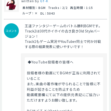
written by
GT-K
素材種別
：
BGM
Tracks
：
2/2
再生時間
：
1:15
ループ
：
DL
：
5043
王道ファンタジーゲームのバトル勝利BGMです。
コメント
Track2は30代ホイホイの古き良きOld Styleバー
ジョン！
Track1もゲーム実況やYouTuber同士で何か対戦
する際の結果発表に使いやすいです！
 ◆YouTube投稿者の皆様へ
投稿者様の動画にてBGMが正当に利用されて
いること
また、楽曲の著作権が守られることで皆様に不
利益が起きることを防止するため
動画概要欄にて以下の提供元表記にご協力い
ただけますようお願い致します。