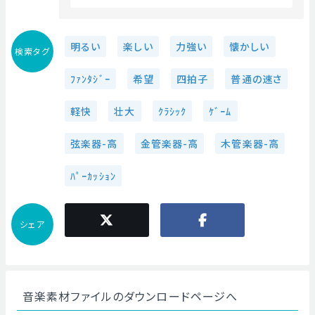
明るい
楽しい
力強い
懐かしい
検索タグ
ﾌｧﾝﾀｼﾞｰ
希望
四拍子
普通の速さ
軽快
壮大
ｸﾗｼｯｸ
ｹﾞｰﾑ
弦楽器-高
金管楽器-高
木管楽器-高
ﾊﾟｰｶｯｼｮﾝ
シェア
音楽素材ファイルのダウンロードページへ