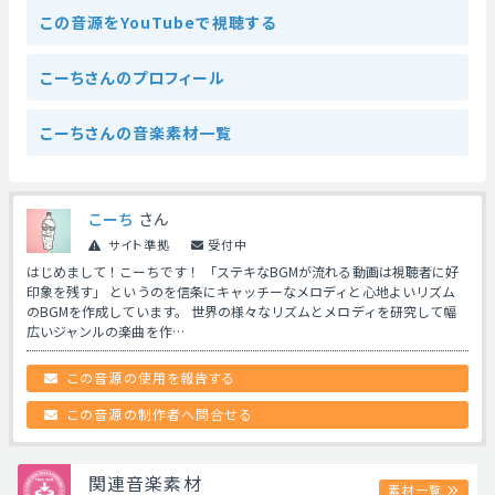
この音源をYouTubeで視聴する
こーちさんのプロフィール
こーちさんの音楽素材一覧
こーち
さん
サイト準拠
受付中
はじめまして！こーちです！ 「ステキなBGMが流れる動画は視聴者に好
印象を残す」 というのを信条にキャッチーなメロディと心地よいリズム
のBGMを作成しています。 世界の様々なリズムとメロディを研究して幅
広いジャンルの楽曲を作…
この音源の使用を報告する
この音源の制作者へ問合せる
関連音楽素材
素材一覧