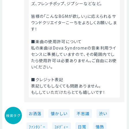
ズ、フレンチポップ、ジプシーなどなど。
皆様の「こんなBGMが欲しい」に応えられるサ
ウンドクリエイターこーちをよろしくお願いしま
す！
■楽曲の使用許可について
私の楽曲はDova Syndromeの音楽利用ライ
センスに準拠していますので、その範囲内でし
たら使用許可は必要ありません。ご自由にお使
いください。
■クレジット表記
表記してもしなくても問題ありません。
もししていただけたらとても嬉しいです！ 
お洒落
懐かしい
不思議
渋い
検索タグ
ﾌｧﾝﾀｼﾞｰ
ｺﾒﾃﾞｨｰ
日常
情熱