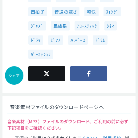
四拍子
普通の速さ
軽快
ｽｲﾝｸﾞ
ｼﾞｬｽﾞ
民族系
ｱｺｰｽﾃｨｯｸ
ｼﾈﾏ
ﾄﾞﾗﾏ
ﾋﾟｱﾉ
A.ﾍﾞｰｽ
ﾄﾞﾗﾑ
ﾊﾟｰｶｯｼｮﾝ
シェア
音楽素材ファイルのダウンロードページへ
音楽素材（MP3）ファイルのダウンロード、ご利用の前に必ず
下記項目をご確認ください。