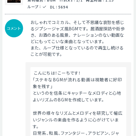
ループ
：
DL
：
5694
おしゃれでコミカル、そして不思議な哀愁を感じ
コメント
るジプシージャズ風BGMです。居酒屋探訪や街歩
き、お酒のある風景、ナレーションのない動画な
どにもってこいな楽曲となっています。
また、ループ仕様となっているので再生し続ける
ことが可能です。
 こんにちは！こーちです！
「ステキなBGMが流れる動画は視聴者に好印
象を残す」
というのを信条にキャッチーなメロディと心地
よいリズムのBGMを作成しています。
世界の様々なリズムとメロディを研究して幅広
いジャンルの楽曲を作るように心がけていま
す。
日常系、和風、ファンタジー、アラビアン、ジャ