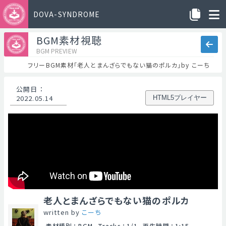
DOVA-SYNDROME
BGM素材視聴
BGM PREVIEW
フリーBGM素材「老人とまんざらでもない猫のポルカ」by こーち
公開日
：
2022.05.14
HTML5プレイヤー
老人とまんざらでもない猫のポルカ
written by
こーち
素材種別
：
BGM
Tracks
：
1/1
再生時間
：
1:15