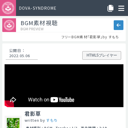
DOVA-SYNDROME
BGM素材視聴
BGM PREVIEW
フリーBGM素材「君影草」by すもち
公開日
：
2022.05.06
HTML5プレイヤー
君影草
written by
すもち
素材種別
：
BGM
Tracks
：
1/1
再生時間
：
2:19