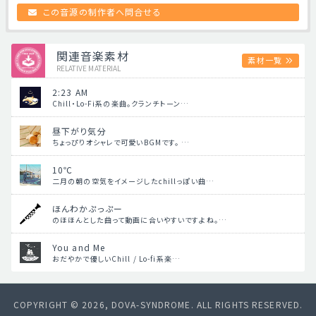
この音源の制作者へ問合せる
関連音楽素材
素材一覧
RELATIVE MATERIAL
2:23 AM
Chill・Lo-Fi系の楽曲。クランチトーン…
昼下がり気分
ちょっぴりオシャレで可愛いBGMです。 …
10℃
二月の朝の空気をイメージしたchillっぽい曲…
ほんわかぷっぷー
のほほんとした曲って動画に合いやすいですよね。…
You and Me
おだやかで優しいChill / Lo-fi系楽…
COPYRIGHT © 2026, DOVA-SYNDROME. ALL RIGHTS RESERVED.