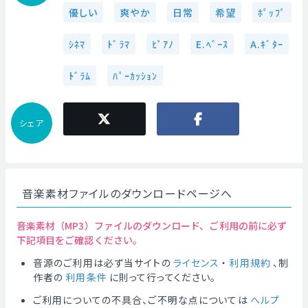
優しい
爽やか
日常
希望
ﾎﾟｯﾌﾟ
ｼﾈﾏ
ﾄﾞﾗﾏ
ﾋﾟｱﾉ
E.ﾍﾞｰｽ
A.ｷﾞﾀｰ
ﾄﾞﾗﾑ
ﾊﾟｰｶｯｼｮﾝ
シェア
音楽素材ファイルのダウンロードページへ
音楽素材（MP3）ファイルのダウンロード、ご利用の前に必ず
下記項目をご確認ください。
音源のご利用は必ず当サイトの
ライセンス
・
利用規約
、制
作者の
利用条件
に則って行ってください。
ご利用についての不具合、ご不明な点については
ヘルプ