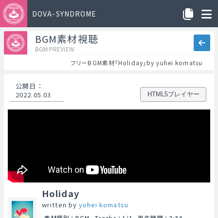
DOVA-SYNDROME
BGM素材視聴
BGM PREVIEW
フリーBGM素材「Holiday」by yuhei komatsu
公開日
：
2022.05.03
HTML5プレイヤー
Holiday
written by
yuhei komatsu
素材種別
：
BGM
Tracks
：
1/1
再生時間
：
2:34