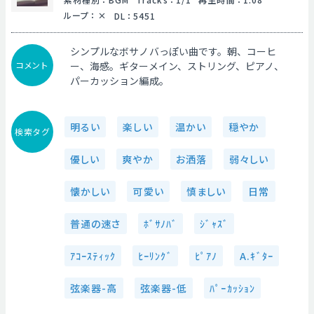
ループ
：
DL
：
5451
シンプルなボサノバっぽい曲です。朝、コーヒ
コメント
ー、海感。ギターメイン、ストリング、ピアノ、
パーカッション編成。
明るい
楽しい
温かい
穏やか
検索タグ
優しい
爽やか
お洒落
弱々しい
懐かしい
可愛い
慎ましい
日常
普通の速さ
ﾎﾞｻﾉﾊﾞ
ｼﾞｬｽﾞ
ｱｺｰｽﾃｨｯｸ
ﾋｰﾘﾝｸﾞ
ﾋﾟｱﾉ
A.ｷﾞﾀｰ
弦楽器-高
弦楽器-低
ﾊﾟｰｶｯｼｮﾝ