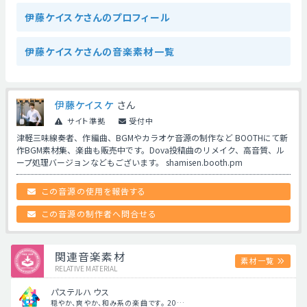
伊藤ケイスケさんのプロフィール
伊藤ケイスケさんの音楽素材一覧
伊藤ケイスケ
さん
サイト準拠
受付中
津軽三味線奏者、作編曲、BGMやカラオケ音源の制作など BOOTHにて新
作BGM素材集、楽曲も販売中です。Dova投稿曲のリメイク、高音質、ル
ープ処理バージョンなどもございます。 shamisen.booth.pm
この音源の使用を報告する
この音源の制作者へ問合せる
関連音楽素材
素材一覧
RELATIVE MATERIAL
パステルハウス
穏やか、爽やか、和み系の楽曲です。 20…