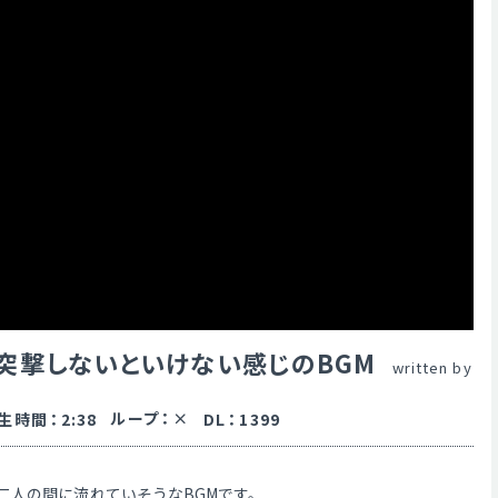
突撃しないといけない感じのBGM
written by
ループ
：
生時間
：
2:38
DL
：
1399
二人の間に流れていそうなBGMです。