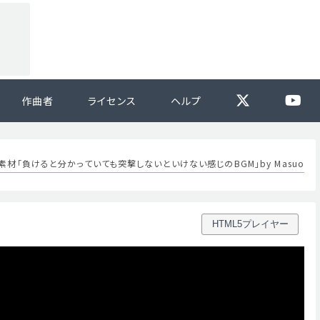
作曲者
ライセンス
ヘルプ
素材「負けると分かっていても突撃しないといけない感じのBGM」by Masuo
HTML5プレイヤー