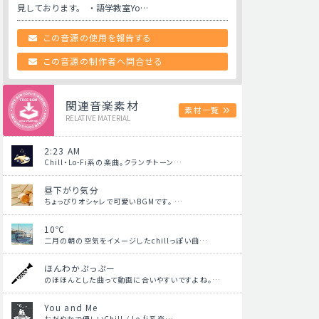
見しております。 ・語学教室Yo…
この音源の使用を報告する
この音源の制作者へ問合せる
関連音楽素材
素材一覧
RELATIVE MATERIAL
2:23 AM
Chill・Lo-Fi系の楽曲。クランチトーン…
昼下がり気分
ちょっぴりオシャレで可愛いBGMです。 …
10℃
二月の朝の空気をイメージしたchillっぽい曲…
ほんわかぷっぷー
のほほんとした曲って動画に合いやすいですよね。…
You and Me
おだやかで優しいChill / Lo-fi系楽…