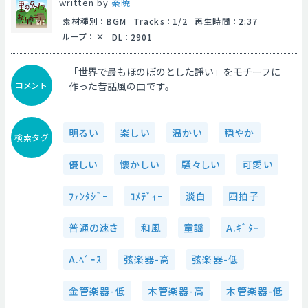
written by
秦暁
素材種別
：
BGM
Tracks
：
1/2
再生時間
：
2:37
ループ
：
DL
：
2901
「世界で最もほのぼのとした諍い」をモチーフに
コメント
作った昔話風の曲です。
明るい
楽しい
温かい
穏やか
検索タグ
優しい
懐かしい
騒々しい
可愛い
ﾌｧﾝﾀｼﾞｰ
ｺﾒﾃﾞｨｰ
淡白
四拍子
普通の速さ
和風
童謡
A.ｷﾞﾀｰ
A.ﾍﾞｰｽ
弦楽器-高
弦楽器-低
金管楽器-低
木管楽器-高
木管楽器-低