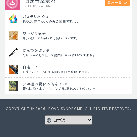
関連音楽素材
素材一覧
RELATIVE MATERIAL
パステルハウス
穏やか、爽やか、和み系の楽曲です。 20…
昼下がり気分
ちょっぴりオシャレで可愛いBGMです。 …
ほんわかぷっぷー
のほほんとした曲って動画に合いやすいですよね。…
自宅にて
自宅でごろごろしてる感じの日常系BGMです。 …
少年達の夏休み的なBGM
管4本、弦4本のアンサンブル。夏休みのわくわく…
COPYRIGHT © 2026, DOVA-SYNDROME. ALL RIGHTS RESERVED.