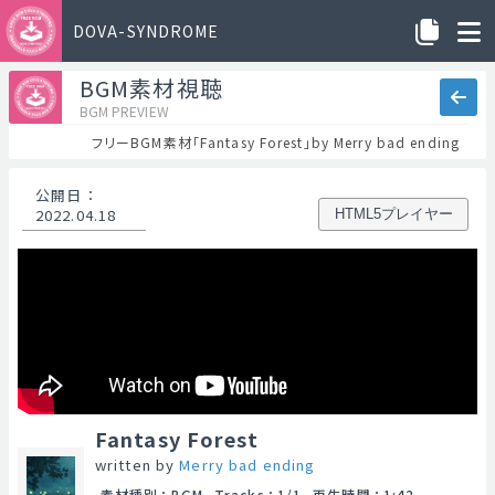
DOVA-SYNDROME
BGM素材視聴
BGM PREVIEW
フリーBGM素材「Fantasy Forest」by Merry bad ending
公開日
：
2022.04.18
HTML5プレイヤー
Fantasy Forest
written by
Merry bad ending
素材種別
：
BGM
Tracks
：
1/1
再生時間
：
1:42