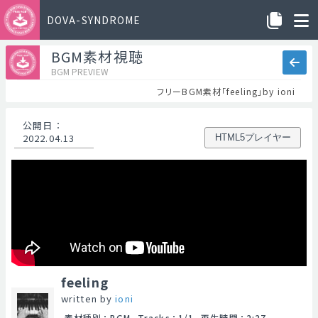
DOVA-SYNDROME
BGM素材視聴
BGM PREVIEW
フリーBGM素材「feeling」by ioni
公開日
：
2022.04.13
HTML5プレイヤー
feeling
written by
ioni
素材種別
：
BGM
Tracks
：
1/1
再生時間
：
2:27