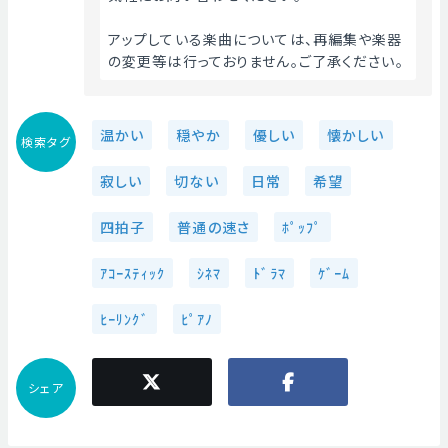
アップしている楽曲については、再編集や楽器
の変更等は行っておりません。ご了承ください。 
温かい
穏やか
優しい
懐かしい
検索タグ
寂しい
切ない
日常
希望
四拍子
普通の速さ
ﾎﾟｯﾌﾟ
ｱｺｰｽﾃｨｯｸ
ｼﾈﾏ
ﾄﾞﾗﾏ
ｹﾞｰﾑ
ﾋｰﾘﾝｸﾞ
ﾋﾟｱﾉ
シェア