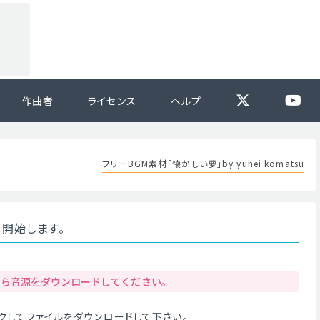
作曲者
ライセンス
ヘルプ
フリーBGM素材「懐かしい夢」by yuhei komatsu
を開始します。
から音源をダウンロードしてください。
クリックしてファイルをダウンロードして下さい。