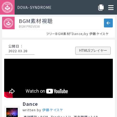
DOVA-SYNDROME
BGM素材視聴
BGM PREVIEW
フリーBGM素材「Dance」by 伊藤ケイスケ
公開日
：
2022.03.28
HTML5プレイヤー
Dance
written by
伊藤ケイスケ
素材種別
：
BGM
Tracks
：
1/1
再生時間
：
1:19