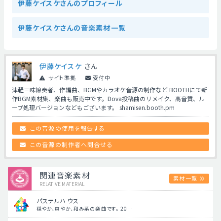
伊藤ケイスケさんのプロフィール
伊藤ケイスケさんの音楽素材一覧
伊藤ケイスケ
さん
サイト準拠
受付中
津軽三味線奏者、作編曲、BGMやカラオケ音源の制作など BOOTHにて新
作BGM素材集、楽曲も販売中です。Dova投稿曲のリメイク、高音質、ル
ープ処理バージョンなどもございます。 shamisen.booth.pm
この音源の使用を報告する
この音源の制作者へ問合せる
関連音楽素材
素材一覧
RELATIVE MATERIAL
パステルハウス
穏やか、爽やか、和み系の楽曲です。 20…