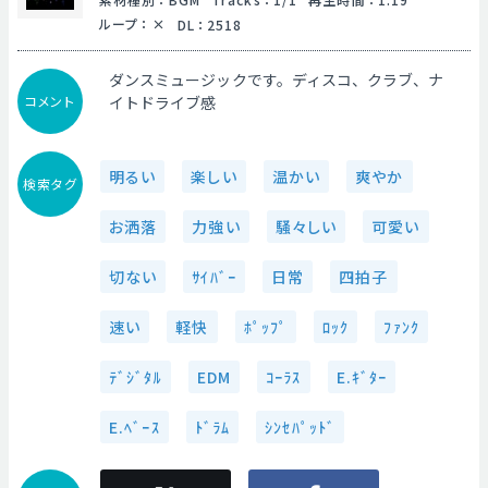
ループ
：
DL
：
2518
ダンスミュージックです。ディスコ、クラブ、ナ
コメント
イトドライブ感
明るい
楽しい
温かい
爽やか
検索タグ
お洒落
力強い
騒々しい
可愛い
切ない
ｻｲﾊﾞｰ
日常
四拍子
速い
軽快
ﾎﾟｯﾌﾟ
ﾛｯｸ
ﾌｧﾝｸ
ﾃﾞｼﾞﾀﾙ
EDM
ｺｰﾗｽ
E.ｷﾞﾀｰ
E.ﾍﾞｰｽ
ﾄﾞﾗﾑ
ｼﾝｾﾊﾟｯﾄﾞ