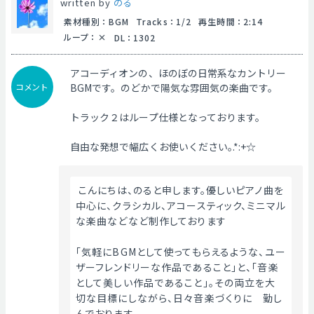
written by
のる
素材種別
：
BGM
Tracks
：
1/2
再生時間
：
2:14
ループ
：
DL
：
1302
アコーディオンの、ほのぼの日常系なカントリー
コメント
BGMです。のどかで陽気な雰囲気の楽曲です。
トラック２はループ仕様となっております。
自由な発想で幅広くお使いください｡.*:+☆
 こんにちは、のると申します。優しいピアノ曲を
中心に、クラシカル、アコースティック、ミニマル
な楽曲などなど制作しております
「気軽にBGMとして使ってもらえるような、ユー
ザーフレンドリーな作品であること」と、「音楽
として美しい作品であること」。その両立を大
切な目標にしながら、日々音楽づくりに　勤し
んでおります。