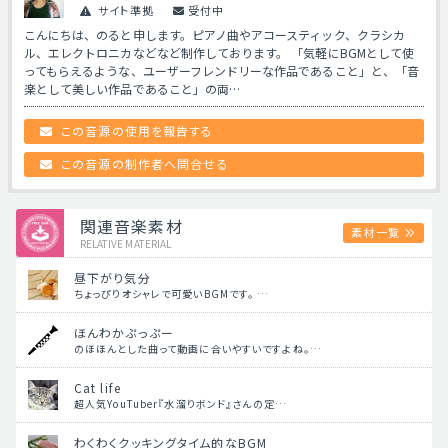
サイト準拠
受付中
こんにちは、のると申します。ピアノ曲やアコースティック、クラシカ
ル、エレクトロニカなどなど制作しております。 「気軽にBGMとして使
ってもらえるような、ユーザーフレンドリーな作品であること」と、「音
楽として美しい作品であること」の両…
この音源の使用を報告する
この音源の制作者へ問合せる
関連音楽素材
素材一覧
RELATIVE MATERIAL
昼下がり気分
ちょっぴりオシャレで可愛いBGMです。 …
ほんわかぷっぷー
のほほんとした曲って動画に合いやすいですよね。…
Cat life
超人気YouTuber『水溜りボンド』さんの定…
わくわくクッキングタイム的なBGM