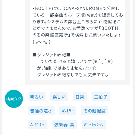
・BOOTHにて、DOVA-SYNDROMEで公開し
ている一部楽曲のループ版(wav)を販売してお
ります。システムの都合上こちらにurlを貼るこ
とができませんので、お手数ですが「BOOTH　
のるの楽譜直売所」で検索をお願いいたします
( ⁎ᵕᴗᵕ⁎ )
■クレジット表記■
　していただけると嬉しいです(❃´◡`❃)
　が、強制ではありません｡.*:+☆
　クレジット表記なしでも大丈夫ですよ！ 
明るい
楽しい
日常
三拍子
検索タグ
普通の速さ
ｶﾝﾄﾘｰ
その他鍵盤
A.ｷﾞﾀｰ
弦楽器-高
ﾊﾟｰｶｯｼｮﾝ