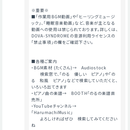
※重要※
■「作業用BGM動画」や「ヒーリングミュージ
ック」、「睡眠音楽動画」など、音楽が主となる
動画への使用は禁じられております。詳しくは、
DOVA-SYNDROMEの音源利用ライセンスの
「禁止事項」の欄をご確認下さい。
■各種ご案内
・BGM素材 (たくさん)→　Audiostock
　　検索窓で、「のる　優しい　ピアノ」や「の
る　和風　ピアノ」などで検索していただくと、
いろいろ出てきます
・ピアノ曲の楽譜→　BOOTH「のるの楽譜直
売所」
・YouTubeチャンネル→　
「HarumachiMusic」
　　よろしければぜひ　検索してみてください
ね