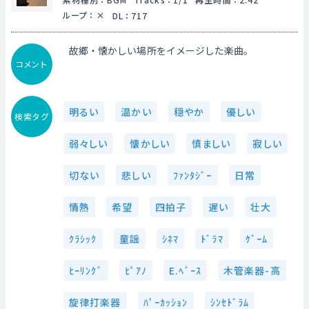
ループ
：
DL
：
717
故郷・懐かしい場所をイメージした楽曲。
コメント
明るい
温かい
穏やか
優しい
検索タグ
弱々しい
懐かしい
慎ましい
寂しい
切ない
悲しい
ﾌｧﾝﾀｼﾞｰ
日常
情熱
希望
四拍子
遅い
壮大
ｸﾗｼｯｸ
童謡
ｼﾈﾏ
ﾄﾞﾗﾏ
ｹﾞｰﾑ
ﾋｰﾘﾝｸﾞ
ﾋﾟｱﾉ
E.ﾍﾞｰｽ
木管楽器-高
旋律打楽器
ﾊﾟｰｶｯｼｮﾝ
ｼﾝｾﾄﾞﾗﾑ