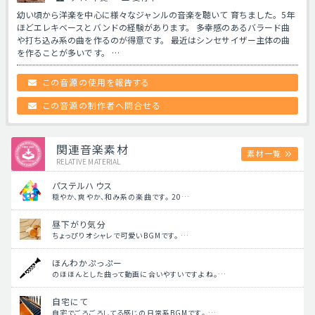
幼い頃から洋楽を中心に様々なジャンルの音楽を聴いて 育ちました。5年
ほどエレキベースとバンドの経験があります。 多幸感のあるバラード曲
や打ち込み系の曲を作るのが得意です。 最近はシンセサイザー主体の曲
を作ることが多いです。 …
この音源の使用を報告する
この音源の制作者へ問合せる
関連音楽素材
素材一覧
RELATIVE MATERIAL
パステルハウス
穏やか、爽やか、和み系の楽曲です。 20…
昼下がり気分
ちょっぴりオシャレで可愛いBGMです。 …
ほんわかぷっぷー
のほほんとした曲って動画に合いやすいですよね。…
自宅にて
自宅でごろごろしてる感じの日常系BGMです。 …