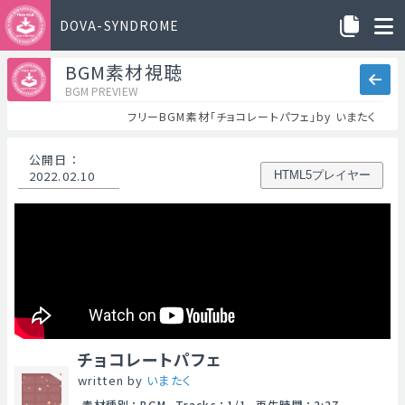
DOVA-SYNDROME
BGM素材視聴
BGM PREVIEW
フリーBGM素材「チョコレートパフェ」by いまたく
公開日
：
2022.02.10
HTML5プレイヤー
チョコレートパフェ
written by
いまたく
素材種別
：
BGM
Tracks
：
1/1
再生時間
：
2:27