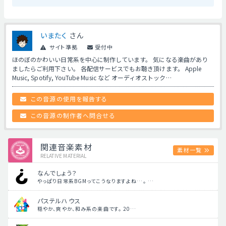
いまたく
さん
サイト準拠
受付中
ほのぼのかわいい日常系を中心に制作しています。 気になる楽曲があり
ましたらご利用下さい。 各配信サービスでもお聴き頂けます。 Apple
Music, Spotify, YouTube Music など オーディオストック…
この音源の使用を報告する
この音源の制作者へ問合せる
関連音楽素材
素材一覧
RELATIVE MATERIAL
なんでしょう？
やっぱり日常系BGMってこうなりますよね…。 …
パステルハウス
穏やか、爽やか、和み系の楽曲です。 20…