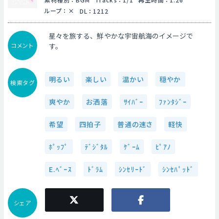
ループ
：
DL
：
1212
星々を旅する、鮮やかな宇宙航海のイメージで
コメント
す。
明るい
楽しい
温かい
穏やか
検索タグ
爽やか
お洒落
ｻｲﾊﾞｰ
ﾌｧﾝﾀｼﾞｰ
希望
四拍子
普通の速さ
軽快
ﾎﾟｯﾌﾟ
ﾃﾞｼﾞﾀﾙ
ｹﾞｰﾑ
ﾋﾟｱﾉ
E.ﾍﾞｰｽ
ﾄﾞﾗﾑ
ｼﾝｾﾘｰﾄﾞ
ｼﾝｾﾊﾟｯﾄﾞ
シェア