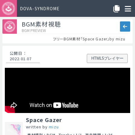
DOVA-SYNDROME
BGM素材視聴
BGM PREVIEW
フリーBGM素材「Space Gazer」by mizu
公開日
：
2022.01.07
HTML5プレイヤー
Space Gazer
written by
mizu
素材種別
：
BGM
Tracks
：
1/1
再生時間
：
1:26