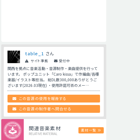
table_1
さん
サイト準拠
受付中
関西を拠点に音楽活動・音源制作・楽曲提供を行って
います。 ポップユニット「Caro kissa」で作編曲/各種
楽器/イラスト等担当。 総DL数300,000ありがとうご
ざいます(2026.03現在) ・使用許諾可否のメー…
この音源の使用を報告する
この音源の制作者へ問合せる
関連音楽素材
素材一覧
RELATIVE MATERIAL