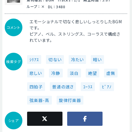
ループ
：
DL
：
3480
エモーショナルで切なく悲しいしっとりしたBGM
コメント
です。
ピアノ、ベル、ストリングス、コーラスで構成さ
れています。
ｼﾘｱｽ
切ない
冷たい
暗い
検索タグ
悲しい
冷静
淡白
絶望
虚無
四拍子
普通の速さ
ｺｰﾗｽ
ﾋﾟｱﾉ
弦楽器-高
旋律打楽器
シェア