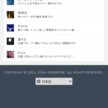
ピアノによる不穏なホラー風BGMです。
残滓念
怖いホラーBGM風な音源です。
Flutter
静かで寂しく、少し怪しい雰囲気のアンビエント風…
堕ちる
古風でダークで静かでちょっぴり切ない雰囲気のB…
Erica
空虚で切ないピアノ曲です。ボイスドラマなどに。…
COPYRIGHT © 2026, DOVA-SYNDROME. ALL RIGHTS RESERVED.