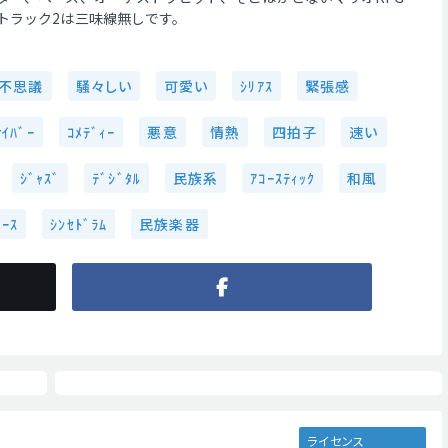
トラック2は三味線無しです。
不思議
騒々しい
可愛い
ｼﾘｱｽ
緊張感
ｻｲﾊﾞｰ
ｺﾒﾃﾞｨｰ
悪意
情熱
四拍子
速い
ｼﾞｬｽﾞ
ﾃﾞｼﾞﾀﾙ
民族系
ｱｺｰｽﾃｨｯｸ
和風
ﾞｰｽ
ｼﾝｾﾄﾞﾗﾑ
民族楽器
ライセンス