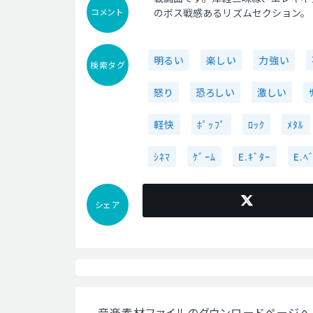
コメント
のボス戦感あるリズムセクション。
明るい
楽しい
力強い
検索タグ
怒り
恐ろしい
激しい
軽快
ﾎﾟｯﾌﾟ
ﾛｯｸ
ﾒﾀﾙ
ｼﾈﾏ
ｹﾞｰﾑ
E.ｷﾞﾀｰ
E.ﾍ
シェア
音楽素材ファイルのダウンロードページへ