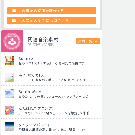
この音源の使用を報告する
この音源の制作者へ問合せる
関連音楽素材
素材一覧
RELATIVE MATERIAL
Sunrise
軽やかでわくわくするような雰囲気の楽曲です。
春よ、強く美しく
「テーマ曲：春なのでポジティブなBGM・ジング…
South Wind
爽やかでノリの良い、アコースティックギターとピ…
どたばたハプニング！
アニメのドタバタと騒がしいシーンを想定して制作…
タイフーンパレード
瞬間最大風速の高い曲です。 激しく明るくハッ…