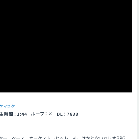
ケイスケ
ループ
：
生時間
：
1:44
DL
：
7838
ター、ベース、オーケストラヒット、そこはかとないマリオRPG