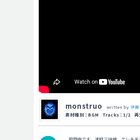
monstruo
written by
伊藤
素材種別
：
BGM
Tracks
：
1/2
再
戦闘曲です。津軽三味線、エレキギ