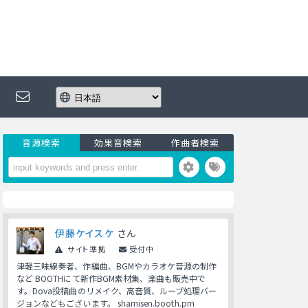
音源検索
効果音検索
作曲者検索
伊藤ケイスケ
さん
サイト準拠
受付中
津軽三味線奏者、作編曲、BGMやカラオケ音源の制作
など BOOTHにて新作BGM素材集、楽曲も販売中で
す。Dova投稿曲のリメイク、高音質、ループ処理バー
ジョンなどもございます。 shamisen.booth.pm