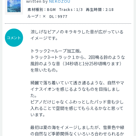
written by
NEKOZOU
素材種別
：
BGM
Tracks
：
1/3
再生時間
：
2:18
ループ
：
DL
：
9977
涼しげなピアノのキラキラした音が広がっている
コメント
イメージです。
トラック2→ループ加工版。
トラック3→トラック１から、2回鳴る鈴のような
風鈴のような音（34秒頃と1分25秒頃鳴ります）
を除いたもの。
綺麗で落ち着いていて透き通るような、自然やマ
イナスイオンを感じるようなものを目指しまし
た。
ピアノだけじゃなくふわっとしたパッド音も少し
入れることで空間を感じてもらえるかなと思って
います。
最初は夏の海をイメージしましたが、雪景色や緑
の自然など季節関係なくいろいろ合わせられるか