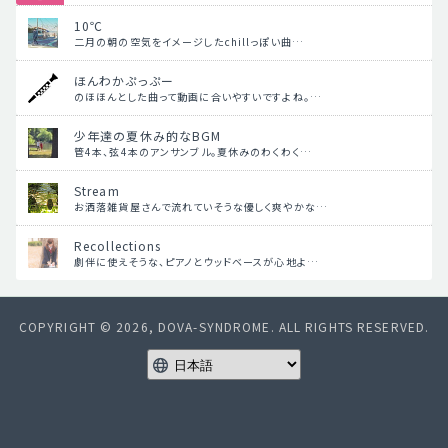
10℃
二月の朝の空気をイメージしたchillっぽい曲…
ほんわかぷっぷー
のほほんとした曲って動画に合いやすいですよね。…
少年達の夏休み的なBGM
管4本、弦4本のアンサンブル。夏休みのわくわく…
Stream
お洒落雑貨屋さんで流れていそうな優しく爽やかな…
Recollections
劇伴に使えそうな、ピアノとウッドベースが心地よ…
COPYRIGHT © 2026, DOVA-SYNDROME. ALL RIGHTS RESERVED.