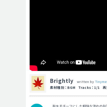
Brightly
written by
Tinym
素材種別
：
BGM
Tracks
：
1/1
再
秋をモチーフにした軽快な流れのB