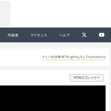
作曲者
ライセンス
ヘルプ
フリーBGM素材「Brightly」by Tinymemory
HTML5プレイヤー