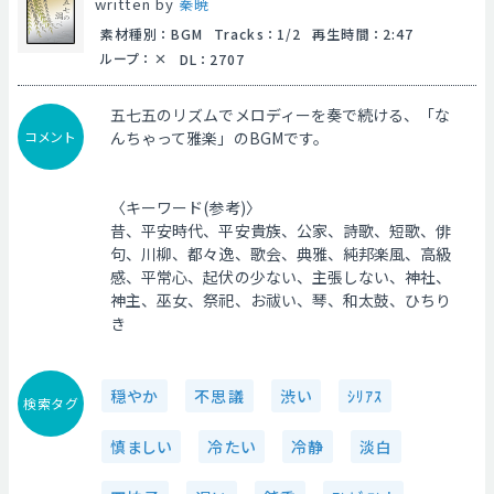
written by
秦暁
素材種別
：
BGM
Tracks
：
1/2
再生時間
：
2:47
ループ
：
DL
：
2707
五七五のリズムでメロディーを奏で続ける、「な
コメント
んちゃって雅楽」のBGMです。
〈キーワード(参考)〉
昔、平安時代、平安貴族、公家、詩歌、短歌、俳
句、川柳、都々逸、歌会、典雅、純邦楽風、高級
感、平常心、起伏の少ない、主張しない、神社、
神主、巫女、祭祀、お祓い、琴、和太鼓、ひちり
き
穏やか
不思議
渋い
ｼﾘｱｽ
検索タグ
慎ましい
冷たい
冷静
淡白