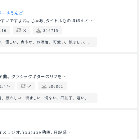
ぴーさうんど
すいですよね。 じゃあ、タイトルものほほんと…
:16
316715
か
優しい
爽やか
お洒落
可愛い
慎ましい
...
fi系楽曲。 クラシックギターのリフを…
1:47~
286801
落
懐かしい
慎ましい
切ない
四拍子
遅い
...
スラジオ、Youtube動画、日記系…