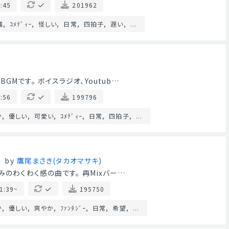
:45
201962
議
ｺﾒﾃﾞｨｰ
怪しい
日常
四拍子
遅い
...
Mです。 ボイスラジオ、Youtub…
:56
199796
か
優しい
可愛い
ｺﾒﾃﾞｨｰ
日常
四拍子
...
by
鷹尾まさき(タカオマサキ)
みのわくわく感の曲です。 再Mixバー…
1:39~
195750
か
優しい
爽やか
ﾌｧﾝﾀｼﾞｰ
日常
希望
...