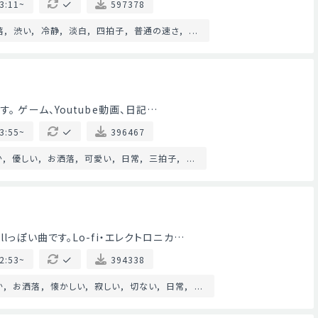
3:11~
597378
落
渋い
冷静
淡白
四拍子
普通の速さ
...
。 ゲーム、Youtube動画、日記…
3:55~
396467
か
優しい
お洒落
可愛い
日常
三拍子
...
lっぽい曲です。Lo-fi・エレクトロニカ…
2:53~
394338
か
お洒落
懐かしい
寂しい
切ない
日常
...