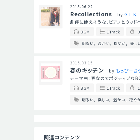
2015.06.22
Recollections
by
GT-K
劇伴に使えそうな、ピアノとウッド
BGM
1Track
3
明るい
温かい
穏やか
優し
2015.03.15
春のキッチン
by
もっぴーさ
テーマ曲：春なのでポジティブなB
BGM
1Track
1
明るい
楽しい
温かい
穏や
関連コンテンツ