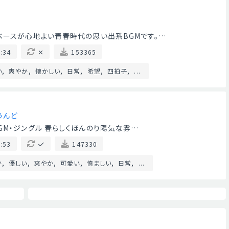
ベースが心地よい青春時代の思い出系BGMです。…
:34
153365
い
爽やか
懐かしい
日常
希望
四拍子
...
うんど
GM・ジングル 春らしくほんのり陽気な雰…
:53
147330
か
優しい
爽やか
可愛い
慎ましい
日常
...