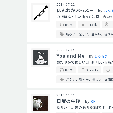
2014.07.22
ほんわかぷっぷー
by
もっ
のほほんとした曲って動画に合いや
BGM
1Track
1
明るい
楽しい
温かい
穏や
2020.12.15
You and Me
by
しゃろう
おだやかで優しいChill / Lo-
BGM
2Tracks
温かい
穏やか
優しい
お洒
2016.05.30
日曜の午後
by
KK
ゆるい生活感のあるBGMです。 ボイ