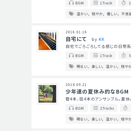
BGM
1Track
1
温かい
穏やか
優しい
不思
2016.01.16
自宅にて
by
KK
自宅でごろごろしてる感じの日常系BG
BGM
1Track
5
明るい
楽しい
温かい
穏や
2014.09.21
少年達の夏休み的なBGM
管4本、弦4本のアンサンブル。夏休
BGM
2Tracks
明るい
楽しい
温かい
穏や