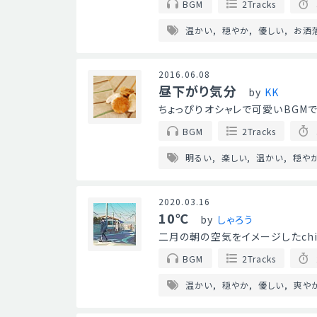
BGM
2Tracks
温かい
穏やか
優しい
お洒
2016.06.08
昼下がり気分
by
KK
ちょっぴりオシャレで可愛いBGMです
BGM
2Tracks
明るい
楽しい
温かい
穏や
2020.03.16
10℃
by
しゃろう
二月の朝の空気をイメージしたchil
BGM
2Tracks
温かい
穏やか
優しい
爽や