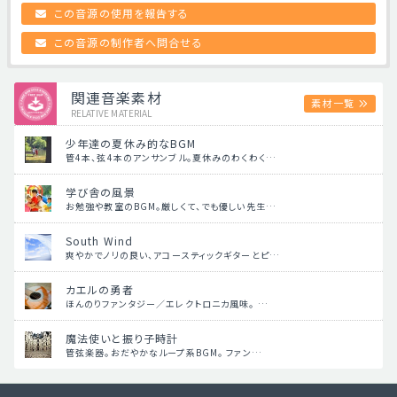
この音源の使用を報告する
この音源の制作者へ問合せる
関連音楽素材
素材一覧
RELATIVE MATERIAL
少年達の夏休み的なBGM
管4本、弦4本のアンサンブル。夏休みのわくわく…
学び舎の風景
お勉強や教室のBGM。厳しくて、でも優しい先生…
South Wind
爽やかでノリの良い、アコースティックギターとピ…
カエルの勇者
ほんのりファンタジー／エレクトロニカ風味。 …
魔法使いと振り子時計
管弦楽器。おだやかなループ系BGM。 ファン…