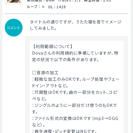
ループ
：
DL
：
1429
タイトルの通りですが、うたた寝を音でイメージ
コメント
してみました。
 【利用範囲について】
Dovaさんの利用規約に準拠していますが、特
定の状況で以下の条件があります。
□音源の加工
：軽微な加工のみOKです。ループ処理やフェー
ドイン・アウトなど。
：尺調整はOKです。曲の一部分をカット、コピ
ペなど。
：ジングルのように一部分だけ使うのもOKで
す。
：ファイル形式の変換はOKです（mp3→OGG
など）。
：再生速度・ピッチ変更はNGです。