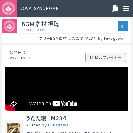
DOVA-SYNDROME
BGM素材視聴
BGM PREVIEW
フリーBGM素材「うたた寝_M234」by Fukagawa
公開日
：
2021.10.01
HTML5プレイヤー
うたた寝_M234
written by
Fukagawa
素材種別
：
BGM
Tracks
：
1/1
再生時間
：
2:02