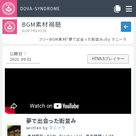
DOVA-SYNDROME
BGM素材視聴
BGM PREVIEW
フリーBGM素材「夢で出会った街並み」by マニーラ
公開日
：
2021.09.01
HTML5プレイヤー
夢で出会った街並み
written by
マニーラ
素材種別
：
BGM
Tracks
：
1/1
再生時間
：
1:39