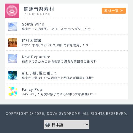
関連音楽素材
素材一覧
RELATIVE MATERIAL
South Wind
爽やかでノリの良い、アコースティックギターとピ…
時計図書館
ピアノ、木琴、チェレスタ、時計の音を使用したフ…
New Departure
前向きで温かみのある希望に満ちた雰囲気の曲です…
新しい朝、風に乗って
爽やかで瑞々しくも、切なさと明るさが同居する様…
Fancy Pop
ふわふわした可愛い感じのゆるいポップな楽曲(ピ…
COPYRIGHT © 2026, DOVA-SYNDROME. ALL RIGHTS RESERVED.